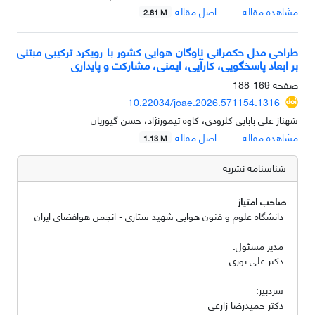
مشاهده مقاله
اصل مقاله
2.81 M
طراحی مدل حکمرانی ناوگان هوایی کشور با رویکرد ترکیبی
مبتنی
بر ابعاد پاسخگویی، کارآیی، ایمنی، مشارکت و پایداری
صفحه
169-188
10.22034/joae.2026.571154.1316
شهناز علی بابایی کلرودی، کاوه تیمورنژاد، حسن گیوریان
مشاهده مقاله
اصل مقاله
1.13 M
شناسنامه نشریه
صاحب امتیاز
دانشگاه علوم و فنون هوایی شهید ستاری - انجمن هوافضای ایران
مدیر مسئول:
دکتر علی نوری
سردبیر:
دکتر حمیدرضا زارعی