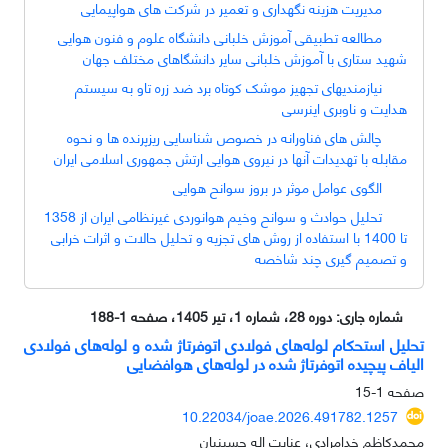
مدیریت هزینه نگهداری و تعمیر در شرکت های هواپیمایی
مطالعه تطبیقی آموزش خلبانی دانشگاه علوم و فنون هوایی
شهید ستاری با آموزش خلبانی سایر دانشگاهای مختلف جهان
نیازمندیهای تجهیز موشک کوتاه برد ضد زره تاو به سیستم
هدایت و ناوبری اینرسی
چالش های فناورانه در خصوص شناسایی ریزپرنده ها و نحوه
مقابله با تهدیدات آنها در نیروی هوایی ارتش جمهوری اسلامی ایران
الگوی عوامل موثر در بروز سوانح هوایی
تحلیل حوادث و سوانح وخیم هوانوردی غیرنظامی ایران از 1358
تا 1400 ‏با استفاده از روش های تجزیه و تحلیل حالات و اثرات خرابی
و تصمیم گیری ‏چند شاخصه
شماره جاری:
دوره 28، شماره 1، تیر 1405، صفحه 1-188
تحلیل استحکام لوله‌های فولادی اتوفرتاژ شده و لوله‌های فولادی
الیاف پیچیده اتوفرتاژ شده در لوله‌های هوافضایی
صفحه
1-15
10.22034/joae.2026.491782.1257
محمدکاظم خدامرادی، عنایت اله حسینیان