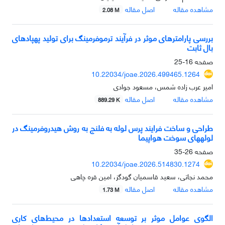
مشاهده مقاله
اصل مقاله
2.08 M
بررسی پارامترهای موثر در فرآیند ترموفرمینگ برای تولید پهپادهای
بال ثابت
صفحه
16-25
10.22034/joae.2026.499465.1264
امیر عرب زاده شمس، مسعود جوادی
مشاهده مقاله
اصل مقاله
889.29 K
طراحی و ساخت فرایند پرس لوله‌ به فلنج به روش هیدروفرمینگ در
لوله‏های سوخت هواپیما
صفحه
26-35
10.22034/joae.2026.514830.1274
محمد نجاتی، سعید قاسمیان گودگز، امین قره چاهی
مشاهده مقاله
اصل مقاله
1.73 M
الگوی عوامل موثر بر توسعه استعدادها در محیط‌های کاری