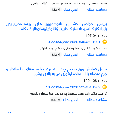
محمد حسین علوی دوست، حسین صفری، فرزاد بهرامی
مشاهده مقاله
اصل مقاله
1.32 M
بررسی خواص کششی نانوکامپوزیت‌های زیست‌تخریب‌پذیر
پلی‌لاکتیک اسید/لاستیک طبیعی/نانوکیتوسان/الیاف کنف
صفحه
94-107
10.22034/joae.2026.540432.1291
حبیب شوره کندی، نیما رفاهتی، میثم نوری نیارکی
مشاهده مقاله
اصل مقاله
3.42 M
تحلیل کمانش ورق ضخیم چند لایه مرکب با سیم‌های حافظه‌دار و
جرم متصله با استفاده ازتئوری مرتبه بالای برشی
صفحه
108-120
10.22034/joae.2026.525434.1282
کرامت ملک زاده فرد، علیرضا پورموید، رضا علیزاده یلوجه
مشاهده مقاله
اصل مقاله
2.37 M