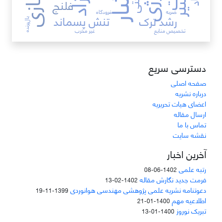
فلنج
ضربه
فرودگاه
رشد ترک
تنش پسماند
بال‌پرنده
تخصیص منابع
غیر مخرب
دسترسی سریع
صفحه اصلی
درباره نشریه
اعضای هیات تحریریه
ارسال مقاله
تماس با ما
نقشه سایت
آخرین اخبار
رتبه علمی
1402-06-08
فرمت جدید نگارش مقاله
1402-02-13
دعوتنامه نشریه علمی پژوهشی مهندسی هوانوردی
1399-11-19
اطلاعیه مهم
1400-01-21
تبریک نوروز
1400-01-13