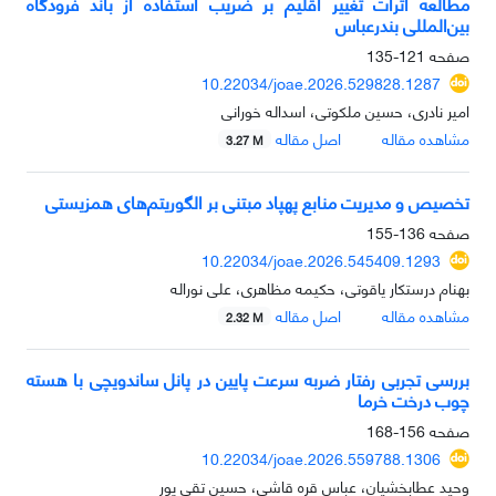
مطالعه اثرات تغییر اقلیم بر ضریب استفاده از باند فرودگاه
بین‌المللی بندرعباس
صفحه
121-135
10.22034/joae.2026.529828.1287
امیر نادری، حسین ملکوتی، اسداله خورانی
مشاهده مقاله
اصل مقاله
3.27 M
تخصیص و مدیریت منابع پهپاد مبتنی بر الگوریتم‌های همزیستی
صفحه
136-155
10.22034/joae.2026.545409.1293
بهنام درستکار یاقوتی، حکیمه مظاهری، علی نوراله
مشاهده مقاله
اصل مقاله
2.32 M
بررسی تجربی رفتار ضربه سرعت پایین در پانل ساندویچی با هسته
چوب درخت خرما
صفحه
156-168
10.22034/joae.2026.559788.1306
وحید عطابخشیان، عباس قره قاشی، حسین تقی پور