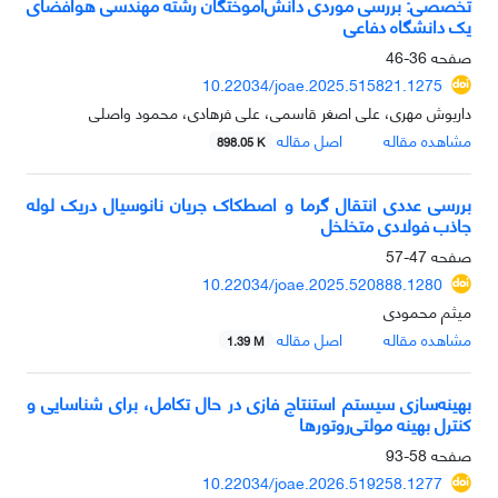
تخصصی: بررسی موردی دانش‌آموختگان رشته مهندسی هوافضای
یک دانشگاه دفاعی
صفحه
36-46
10.22034/joae.2025.515821.1275
داریوش مهری، علی اصغر قاسمی، علی فرهادی، محمود واصلی
مشاهده مقاله
اصل مقاله
898.05 K
بررسی عددی انتقال گرما و اصطکاک جریان نانوسیال دریک لوله
جاذب فولادی متخلخل
صفحه
47-57
10.22034/joae.2025.520888.1280
میثم محمودی
مشاهده مقاله
اصل مقاله
1.39 M
بهینه‌سازی سیستم استنتاج فازی در حال تکامل، برای شناسایی و
کنترل بهینه مولتی‌روتورها
صفحه
58-93
10.22034/joae.2026.519258.1277