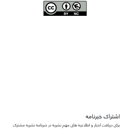
Joae is licensed und
er a
Creative Commons Attribution-NonCommercial 4.0
International (CC BY-NC 4.0)
دسترسی به مقاله‌های "نشریه علمی مهندسی هوانوردی" آزاد است
اشتراک خبرنامه
برای دریافت اخبار و اطلاعیه های مهم نشریه در خبرنامه نشریه مشترک