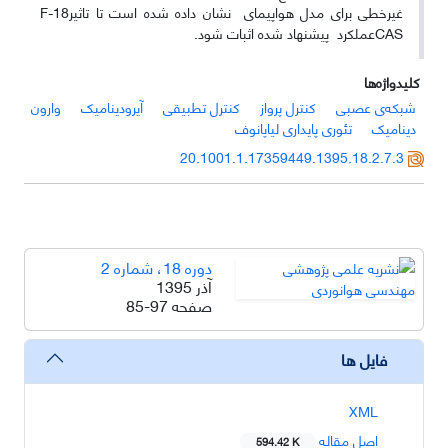
غیرخطی برای مدل هواپیمای
نشان داده شده است تا تاثیر
F-18
CAS
عملکرد
پیشنهاد شده اثبات شود.
کلیدواژه‌ها
شبکه‌ی عصبی
کنترل پرواز
کنترل تطبیقی
آیرودینامیک
وارون
دینامیک
تئوری پایداری لیاپانوف
20.1001.1.17359449.1395.18.2.7.3
دوره 18، شماره 2
آذر 1395
صفحه
85-97
فایل ها
XML
اصل مقاله
594.42 K