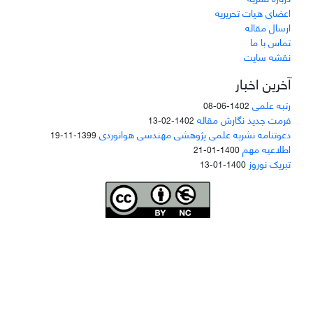
اعضای هیات تحریریه
ارسال مقاله
تماس با ما
نقشه سایت
آخرین اخبار
رتبه علمی
1402-06-08
فرمت جدید نگارش مقاله
1402-02-13
دعوتنامه نشریه علمی پژوهشی مهندسی هوانوردی
1399-11-19
اطلاعیه مهم
1400-01-21
تبریک نوروز
1400-01-13
Joae is licensed und
er a
Creative Commons Attribution-NonCommercial 4.0
International (CC BY-NC 4.0)