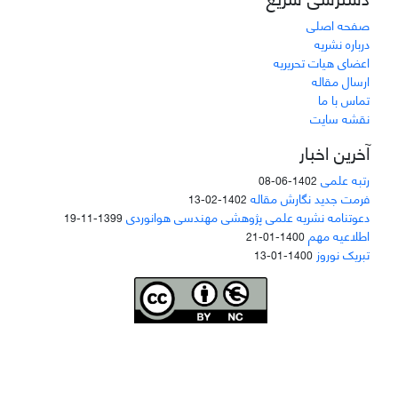
صفحه اصلی
درباره نشریه
اعضای هیات تحریریه
ارسال مقاله
تماس با ما
نقشه سایت
آخرین اخبار
رتبه علمی
1402-06-08
فرمت جدید نگارش مقاله
1402-02-13
دعوتنامه نشریه علمی پژوهشی مهندسی هوانوردی
1399-11-19
اطلاعیه مهم
1400-01-21
تبریک نوروز
1400-01-13
Joae is licensed und
er a
Creative Commons Attribution-NonCommercial 4.0
International (CC BY-NC 4.0)