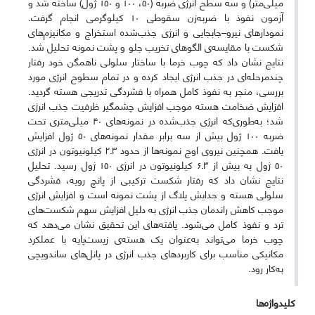
میلی‌متر) و سه سطح انرژی ضربه‌ (۵۰، ۱۰۰ و ۱۵۰ ژول) ساخته شد و
آزمون نفوذ با ضربه‌زن سقوطی ۱۰ کیلوگرمی انجام گرفت.
نمودارهای نیرو–جابجایی و انرژی جذب‌شده استخراج و مکانیزم‌های
شکست با مقایسه‌ی الگوهای تخریب جلو و پشت نمونه تحلیل شد.
نتایج نشان داد که چوب خرما با ساختار سلولی ناهمگن خود رفتار
چندمرحله‌ای در جذب انرژی ایجاد کرده و در تمام سطوح انرژی مورد
بررسی، منجر به نفوذ کامل همراه با فشردگی تدریجی هسته گردید.
افزایش ضخامت هسته موجب افزایش چشمگیر ظرفیت جذب انرژی
شد؛ به‌طوری‌که انرژی جذب‌شده در نمونه‌های ۴۰ میلی‌متری تحت
ضربه ۱۰۰ ژول بیش از سه برابر مقدار نمونه‌های ۵۰ ژول افزایش
یافت. همچنین نیروی اوج نمونه‌ها از حدود ۲.۳ کیلونیوتون در انرژی
۵۰ ژول به بیش از ۶.۳ کیلونیوتون در انرژی ۱۵۰ ژول رسید. تحلیل
نتایج نشان داد که رفتار شکست ترکیبی از پانچ رویه، فشردگی
سلولی هسته و جدایش پلاگ از پشت نمونه است و افزایش انرژی
موجب کاهش راندمان جذب انرژی به دلیل افزایش سهم شکست‌های
ترد و نفوذ کامل می‌شود. یافته‌های این تحقیق نشان می‌دهد که
چوب خرما می‌تواند به‌عنوان یک هسته‌ی زیست‌پایه با عملکرد
مکانیکی مناسب برای کاربردهای جذب انرژی در پانل‌های ساندویچی
به‌کار رود.
کلیدواژه‌ها