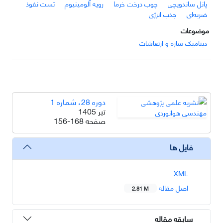
پانل ساندویچی
چوب درخت خرما
رویه آلومینیوم
تست نفوذ
ضربه‌ای
جذب انرژی
موضوعات
دینامیک سازه و ارتعاشات
دوره 28، شماره 1
تیر 1405
صفحه
156-168
فایل ها
XML
اصل مقاله
2.81 M
سابقه مقاله