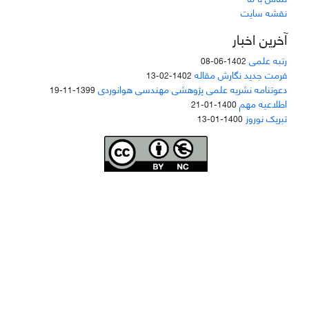
نقشه سایت
آخرین اخبار
رتبه علمی
1402-06-08
فرمت جدید نگارش مقاله
1402-02-13
دعوتنامه نشریه علمی پژوهشی مهندسی هوانوردی
1399-11-19
اطلاعیه مهم
1400-01-21
تبریک نوروز
1400-01-13
Joae is licensed und
er a
Creative Commons Attribution-NonCommercial 4.0
International (CC BY-NC 4.0)
دسترسی به مقاله‌های "نشریه علمی مهندسی هوانوردی" آزاد است