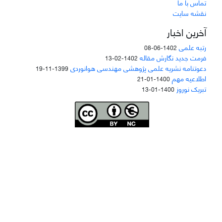
تماس با ما
نقشه سایت
آخرین اخبار
رتبه علمی
1402-06-08
فرمت جدید نگارش مقاله
1402-02-13
دعوتنامه نشریه علمی پژوهشی مهندسی هوانوردی
1399-11-19
اطلاعیه مهم
1400-01-21
تبریک نوروز
1400-01-13
Joae is licensed und
er a
Creative Commons Attribution-NonCommercial 4.0
International (CC BY-NC 4.0)
دسترسی به مقاله‌های "نشریه علمی مهندسی هوانوردی" آزاد است