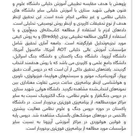
پژوهش با هدف مقایسه تطبیقی آموزش خلبانی دانشگاه علوم و
فنون هوایی شهید ستاری با آموزش خلبانی سایر دانشگاه های
خلبانی نظامی و غیر نظامی انجام شده است. این تحقیق ازنظر
هدف از نوع تحقیقات کاربردی و ازنظر روش توصیفی- تحلیلی است.
داده‌های لازم با استفاده از مطالعه کتاب‌خانه‌ای جمع‌آوری و با
استفاده از الگوی مطالعه تطبیقی بردی (Breddy) و به روش کیفی
مورد تجزیه‌وتحلیل قرارگرفته است. جامعه آماری تحقیق شامل
مؤسسات آموزش عالی خلبانی AOT آمریکا، ماکسول آمریکا،
دانشگاه آریزونا، دانشگاه جنگ پاکستان و دانشگاه جنگ اسرائیل،
دانشگاه جامع علمی و کاربردی می باشد که با روش هدفمند انتخاب
گردیدند. یافته‌های تحقیق حاکی از آن است که در دروس آلات دقیق
پرواز، آئرودینامیک، موتور و سیستم‌های هواپیما، فیزیولوژی، ناوبری
و هواشناسی ازنظر برنامه‌ریزی ساعت درسی تفاوت معناداری بین
نمونه‌های انتخاب‌شده مشاهده نگردید. دانشگاه هوایی شهید ستاری
در دروس جنگ‌افزار و علوم نظامی، جنگ الکترونیک نسبت به سایر
مراکز موردمطالعه، از برنامه‌ریزی قوی‌تری برخوردار است. در دانشگاه
پاکستان در حوزه دروس جنگ و علوم نظامی فعالیت بیشتری
بالأخص در دوره‌های موشک‌های بالستیک مشاهده شد. دروس پایه
و قوانین هوانوردی در مراکز آموزشی آریزونا به نسبت سایر
مؤسسات مورد مطالعه از برنامه‌ریزی قوی‌تری برخوردار است.