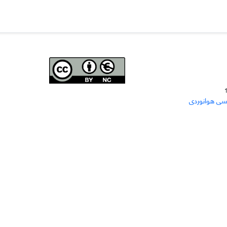
Joae is licensed und
er a
Creative Commons Attribution-
سی هوانوردی
NonCommercial 4.0 International (CC BY-NC 4.0)
دسترسی به مقاله‌های "نشریه علمی مهندسی هوانوردی"
آزاد است