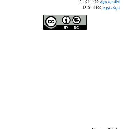
اطلاعیه مهم
1400-01-21
تبریک نوروز
1400-01-13
Joae is licensed und
er a
Creative Commons Attribution-NonCommercial 4.0
International (CC BY-NC 4.0)
دسترسی به مقاله‌های "نشریه علمی مهندسی هوانوردی" آزاد است