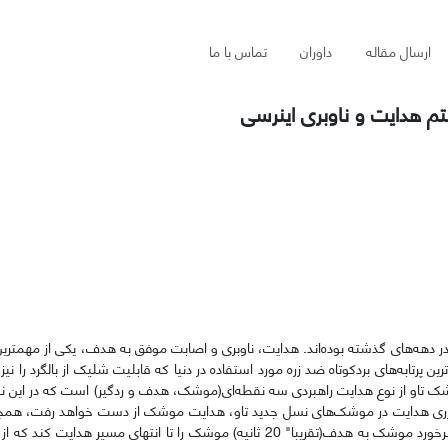
ارسال مقاله
داوران
تماس با ما
تم هدایت و ناوبری اینرسی
در دهه‌های گذشته بوده‌اند. هدایت، ناوبری و اصابت موفق به هدف، یکی از مهمتری
 پرتابه‌های بردکوتاه ضد زره مورد استفاده در دنیا که قابلیت شلیک از بالگرد را نیز د
شک تاو از نوع هدایت راهبردی سه نقطه‌ای(موشک، هدف و ردگیر) است که در این نو
ی هدایت در موشک‌های نسل جدید تاو، هدایت موشک از دست خواهد رفت، همچن
سیمی یا لیزری، بالگردی که موشک از آن پرتاب می‌شود می‌بایستی تا زمان برخورد موشک به هدف(تقریبا" 20 ثانیه) موشک را تا انتهای