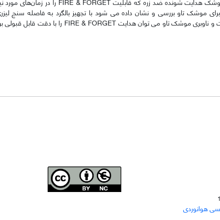
میدان جنگ عملی بسیار خطرناک تلقی می‌گردد، لذا در اختیار داشتن یک موشک هدایت شونده ضد زره ک
برای موشک تاو بررسی و نشان داده می شود با تجهیز بالگرد به فاصله سنج لیز
موقعیت هدف و استفاده از سنسور با خطای بایاس پایین در سیستم هدایت و ناوبری موشک تاو می توان 
Joae is licensed und
er a
Creative Commons Attribution-
سی هوانوردی
NonCommercial 4.0 International (CC BY-NC 4.0)