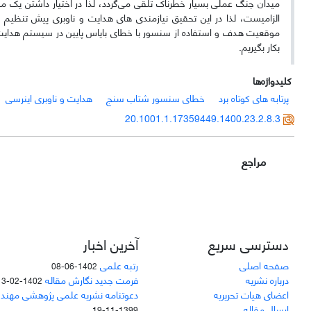
الزامیست، لذا در این تحقیق نیازمندی های هدایت و ناوبری پیش تنظیم 
بکار بگیریم.
کلیدواژه‌ها
پرتابه های کوتاه برد
خطای سنسور شتاب سنج
هدایت و ناوبری اینرسی
20.1001.1.17359449.1400.23.2.8.3
مراجع
دسترسی سریع
آخرین اخبار
صفحه اصلی
رتبه علمی
1402-06-08
درباره نشریه
فرمت جدید نگارش مقاله
1402-02-13
اعضای هیات تحریریه
دعوتنامه نشریه علمی پژوهشی مهند
ارسال مقاله
1399-11-19