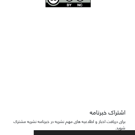
Joae is licensed und
er a
Creative Commons Attribution-NonCommercial 4.0
International (CC BY-NC 4.0)
دسترسی به مقاله‌های "نشریه علمی مهندسی هوانوردی" آزاد است
اشتراک خبرنامه
برای دریافت اخبار و اطلاعیه های مهم نشریه در خبرنامه نشریه مشترک
شوید.