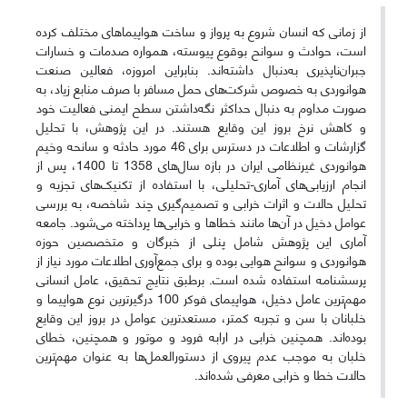
از زمانی که انسان شروع به پرواز و ساخت هواپیماهای مختلف کرده
است، حوادث و سوانح بوقوع پیوسته، همواره صدمات و خسارات
جبران‌ناپذیری به‌دنبال داشته‌اند. بنابراین امروزه، فعالین صنعت
هوانوردی به خصوص شرکت‌های حمل مسافر با صرف منابع زیاد، به
صورت مداوم به دنبال حداکثر نگه‌داشتن سطح ایمنی فعالیت خود
و کاهش نرخ بروز این وقایع هستند. در این پژوهش، با تحلیل
گزارشات و اطلاعات در دسترس برای 46 مورد حادثه و سانحه وخیم
هوانوردی غیرنظامی ایران در بازه سال‌های 1358 تا 1400، پس از
انجام ارزیابی‌های آماری-تحلیلی، با استفاده از تکنیک‌های تجزیه و
تحلیل حالات و اثرات خرابی و تصمیم‌گیری چند شاخصه، به بررسی
عوامل دخیل در آن‌ها مانند خطاها و خرابی‌ها پرداخته می‌شود. جامعه
آماری این پژوهش شامل پنلی از خبرگان و متخصصین حوزه
هوانوردی و سوانح هوایی بوده و برای جمع‌آوری اطلاعات مورد نیاز از
پرسشنامه استفاده شده است. برطبق نتایج تحقیق، عامل انسانی
مهم‌ترین عامل دخیل، هواپیمای فوکر 100 درگیرترین نوع هواپیما و
خلبانان با سن و تجربه کمتر، مستعدترین عوامل در بروز این وقایع
بوده‌اند. همچنین خرابی در ارابه فرود و موتور و همچنین، خطای
خلبان به موجب عدم پیروی از دستورالعمل‌ها به عنوان مهم‌ترین
حالات خطا و خرابی معرفی شده‌اند.