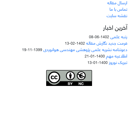
ارسال مقاله
تماس با ما
نقشه سایت
آخرین اخبار
رتبه علمی
1402-06-08
فرمت جدید نگارش مقاله
1402-02-13
دعوتنامه نشریه علمی پژوهشی مهندسی هوانوردی
1399-11-19
اطلاعیه مهم
1400-01-21
تبریک نوروز
1400-01-13
Joae is licensed und
er a
Creative Commons Attribution-NonCommercial 4.0
International (CC BY-NC 4.0)
دسترسی به مقاله‌های "نشریه علمی مهندسی هوانوردی" آزاد است