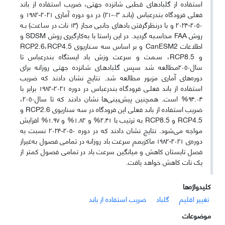
استفاده از گلبادهای قطبی شانزده جهتی، ضریب استفاده از باند
فعلی فرودگاه بندرعباس (بانـد ۰۳-۲۱) در دو دوره آماری ۲۰۲۱-۱۹۸۲ و
۲۰۵۰-۲۰۲۴ و با درنظرگرفتن بادهای جانبی مجاز (۱۳ نات در سـاعت) بـه
روش FAA محاسـبه گردید. در این راستا با به‌کارگیری روش SDSM و
اطلاعات CanESM2 و بر اساس سه سـناریوی RCP2.6،RCP4.5
و RCP8.5، سـمت و سرعت وزش باد ایستگاه بندرعباس تا
سال٢٠٥٠مطالعه شد سپس گلبادهـای شـانزده جهتی روزانه برای
دوره‌های آماری مزبور مطالعه شد. نتایج نشان دادند که ضریب
استفاده از باند فعلـی فرودگـاه بندرعباس در دوره ۲۰۲۱-۱۹۸۲ برابر با
۹۴.۰۴% است. همچنین پیش‌بینی‌ها نشان دادند که تا سال٢٠٥٠،
ضریب استفاده از باند فعلی این فرودگاه در سه سناریوی RCP2.6 و
RCP4.5 و RCP8.5 به ترتیب با ۲.۴۱% و ۱.۸۲% و ۱.۹۷% افزایش
مواجه می‌شود. نتایج نشان دادند که در دوره ۲۰۵۰-۲۰۲۴ نسبت به
دوره‌ی ۲۰۲۱-۱۹۸۲ ماکزیمم سرعت باد روزانه در تمامی فصول به‌غیراز
فصل تابستان کاهش و میانگین سرعت باد در تمامی فصول کمتر از
یک نات کاهش خواهد یافت.
کلیدواژه‌ها
تغییر اقلیم
گلباد
ضریب استفاده از باند
موضوعات