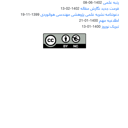
رتبه علمی
1402-06-08
فرمت جدید نگارش مقاله
1402-02-13
دعوتنامه نشریه علمی پژوهشی مهندسی هوانوردی
1399-11-19
اطلاعیه مهم
1400-01-21
تبریک نوروز
1400-01-13
Joae is licensed und
er a
Creative Commons Attribution-NonCommercial 4.0
International (CC BY-NC 4.0)
دسترسی به مقاله‌های "نشریه علمی مهندسی هوانوردی" آزاد است