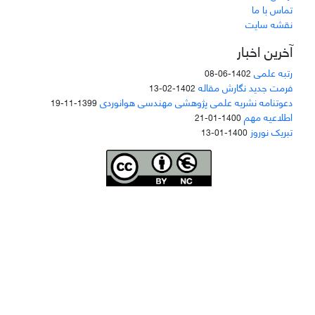
تماس با ما
نقشه سایت
آخرین اخبار
رتبه علمی
1402-06-08
فرمت جدید نگارش مقاله
1402-02-13
دعوتنامه نشریه علمی پژوهشی مهندسی هوانوردی
1399-11-19
اطلاعیه مهم
1400-01-21
تبریک نوروز
1400-01-13
Joae is licensed und
er a
Creative Commons Attribution-NonCommercial 4.0
International (CC BY-NC 4.0)
دسترسی به مقاله‌های "نشریه علمی مهندسی هوانوردی" آزاد است