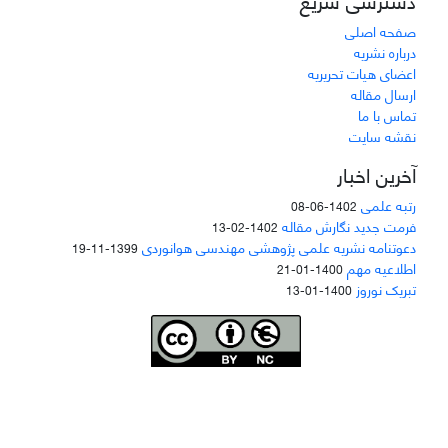
صفحه اصلی
درباره نشریه
اعضای هیات تحریریه
ارسال مقاله
تماس با ما
نقشه سایت
آخرین اخبار
رتبه علمی
1402-06-08
فرمت جدید نگارش مقاله
1402-02-13
دعوتنامه نشریه علمی پژوهشی مهندسی هوانوردی
1399-11-19
اطلاعیه مهم
1400-01-21
تبریک نوروز
1400-01-13
Joae is licensed und
er a
Creative Commons Attribution-NonCommercial 4.0
International (CC BY-NC 4.0)