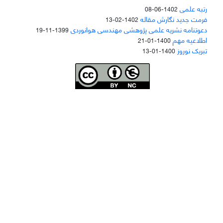
رتبه علمی
1402-06-08
فرمت جدید نگارش مقاله
1402-02-13
دعوتنامه نشریه علمی پژوهشی مهندسی هوانوردی
1399-11-19
اطلاعیه مهم
1400-01-21
تبریک نوروز
1400-01-13
Joae is licensed und
er a
Creative Commons Attribution-NonCommercial 4.0
International (CC BY-NC 4.0)
دسترسی به مقاله‌های "نشریه علمی مهندسی هوانوردی" آزاد است