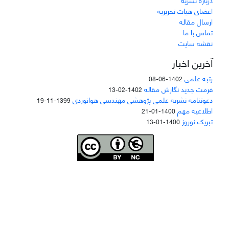
اعضای هیات تحریریه
ارسال مقاله
تماس با ما
نقشه سایت
آخرین اخبار
رتبه علمی
1402-06-08
فرمت جدید نگارش مقاله
1402-02-13
دعوتنامه نشریه علمی پژوهشی مهندسی هوانوردی
1399-11-19
اطلاعیه مهم
1400-01-21
تبریک نوروز
1400-01-13
Joae is licensed und
er a
Creative Commons Attribution-NonCommercial 4.0
International (CC BY-NC 4.0)