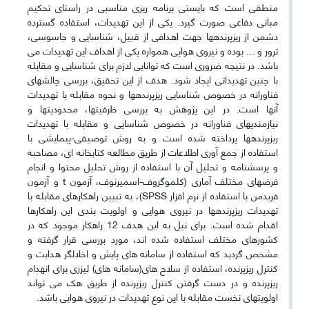
منطقی است که بایستی برنامه ریزی مناسبی در راستای تحکیم
مبانی دفاعی صورت گیرد. یکی از این تهدیدات، استفاده گسترده
دشمن از ریزپرندهها جهت اهدافی از قبیل، شناسایی و جاسوسی،
ترور و ... بوده و نیروی هوایی همواره یکی از اهداف این تهدیدات می
باشد. در نتیجه ضروری است که توانایی لازم برای شناسایی و مقابله
با چنین تهدیداتی ایجاد شود. هدف از این تحقیق، بررسی چالشهای
فناورانه در خصوص شناسایی ریزپرندهها و نحوه مقابله با تهدیدات
آنها است. در این پژوهش به بررسی ظرفیتها، محدودیتها و
نیازمندیهای فناورانه در خصوص شناسایی و مقابله با تهدیدات
ریزپرندهها پرداخته شده است و به روش توصیفی-پیمایشی با
استفاده از جمع آوری اطلاعات از طریق مطالعه کتابخانه ای، مصاحبه
و پرسشنامه و تحلیل آن با استفاده از روش تحلیل محتوا و انجام
فرضهای مختلف آماری (کلموگروف-اسمیرنوف، آزمون t و آزمون
فریدمن با استفاده از نرم افزار SPSS)، به تبیین راهکارهای مقابله با
تهدیدات ریزپرندهها در نیروی هوایی و اولویت بندی این راهکارها
اقدام شده است. برای نیل به این هدف 12 راهکار موجود که در
کشورهای مختلف استفاده شده اند، مورد بررسی قرار گرفته و
مشخص گردید که استفاده از سامانه های پایش و اخلالگر هدایت و
کنترل ریزپرنده، استفاده از سلاح های(سامانه های) لیزری برای انهدام
ریزپرنده و در دست گرفتن کنترل ریزپرنده از طریق هک می تواند
اولویتهای نخست مقابله با این نوع تهدیدات در نیروی هوایی باشد.