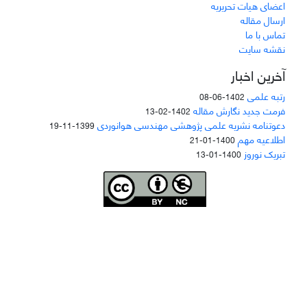
اعضای هیات تحریریه
ارسال مقاله
تماس با ما
نقشه سایت
آخرین اخبار
رتبه علمی
1402-06-08
فرمت جدید نگارش مقاله
1402-02-13
دعوتنامه نشریه علمی پژوهشی مهندسی هوانوردی
1399-11-19
اطلاعیه مهم
1400-01-21
تبریک نوروز
1400-01-13
Joae is licensed und
er a
Creative Commons Attribution-NonCommercial 4.0
International (CC BY-NC 4.0)