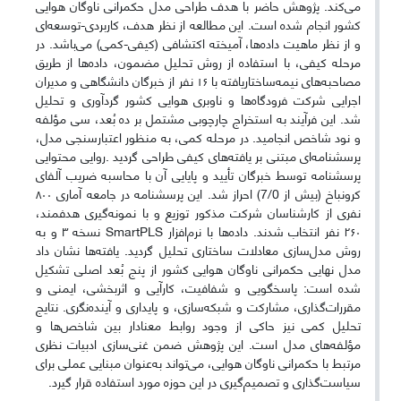
می‌کند. پژوهش حاضر با هدف طراحی مدل حکمرانی ناوگان هوایی
کشور انجام شده است. این مطالعه از نظر هدف، کاربردی-توسعه‌ای
و از نظر ماهیت داده‌ها، آمیخته اکتشافی (کیفی-کمی) می‌باشد. در
مرحله کیفی، با استفاده از روش تحلیل مضمون، داده‌ها از طریق
مصاحبه‌های نیمه‌ساختاریافته با ۱۶ نفر از خبرگان دانشگاهی و مدیران
اجرایی شرکت فرودگاه‌ها و ناوبری هوایی کشور گردآوری و تحلیل
شد. این فرآیند به استخراج چارچوبی مشتمل بر ده بُعد، سی مؤلفه
و نود شاخص انجامید. در مرحله کمی، به منظور اعتبارسنجی مدل،
پرسشنامه‌ای مبتنی بر یافته‌های کیفی طراحی گردید
.
روایی محتوایی
پرسشنامه توسط خبرگان تأیید و پایایی آن با محاسبه ضریب آلفای
کرونباخ (بیش از 7/0) احراز شد. این پرسشنامه در جامعه آماری ۸۰۰
نفری از کارشناسان شرکت مذکور توزیع و با نمونه‌گیری هدفمند،
۲۶۰ نفر انتخاب شدند. داده‌ها با نرم‌افزار
SmartPLS
نسخه ۳ و به
روش مدل‌سازی معادلات ساختاری تحلیل گردید. یافته‌ها نشان داد
مدل نهایی حکمرانی ناوگان هوایی کشور از پنج بُعد اصلی تشکیل
شده است: پاسخگویی و شفافیت، کارآیی و اثربخشی، ایمنی و
مقررات‌گذاری، مشارکت و شبکه‌سازی، و پایداری و آینده‌نگری. نتایج
تحلیل کمی نیز حاکی از وجود روابط معنادار بین شاخص‌ها و
مؤلفه‌های مدل است. این پژوهش ضمن غنی‌سازی ادبیات نظری
مرتبط با حکمرانی ناوگان هوایی، می‌تواند به‌عنوان مبنایی عملی برای
سیاست‌گذاری و تصمیم‌گیری در این حوزه مورد استفاده قرار گیرد
.