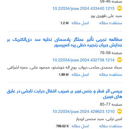
صفحه
46-58
10.22034/joae.2024.433440.1215
سید علی ظهیری پور
مشاهده مقاله
اصل مقاله
1.2 M
مطالعه تجربی تأثیر عملگر پلاسمای تخلیه سد دی‌الکتریک بر
جدایش جریان زنجیره خطی پره کمپرسور
صفحه
59-76
10.22034/joae.2024.432759.1214
سجاد محمدی صاحب دیوان، روح اله خوشخو، محمود مانی، حمزه اشراقی
مشاهده مقاله
اصل مقاله
1.89 M
بررسی اثر قطر و جنس فیبر بر ضریب انتقال حرارت تابشی در عایق
های فیبری
صفحه
77-85
10.22034/joae.2024.429623.1210
امین ترابی، سید محسن ایزدیار
مشاهده مقاله
اصل مقاله
799.52 K