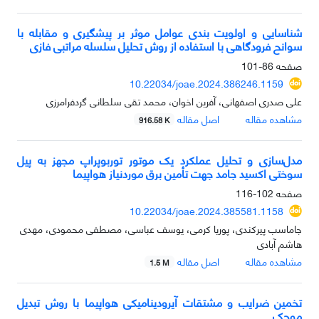
شناسایی و اولویت بندی عوامل موثر بر پیشگیری و مقابله با
سوانح فرودگاهی با استفاده از روش تحلیل سلسله مراتبی فازی
صفحه
86-101
10.22034/joae.2024.386246.1159
علی صدری اصفهانی، آفرین اخوان، محمد تقی سلطانی گردفرامرزی
مشاهده مقاله
اصل مقاله
916.58 K
مدل‌سازی و تحلیل عملکرد یک موتور توربوپراپ مجهز به پیل
سوختی اکسید جامد جهت تأمین برق موردنیاز هواپیما
صفحه
102-116
10.22034/joae.2024.385581.1158
جاماسب پیرکندی، پوریا کرمی، یوسف عباسی، مصطفی محمودی، مهدی
هاشم آبادی
مشاهده مقاله
اصل مقاله
1.5 M
تخمین ضرایب و مشتقات آیرودینامیکی هواپیما با روش تبدیل
موجک