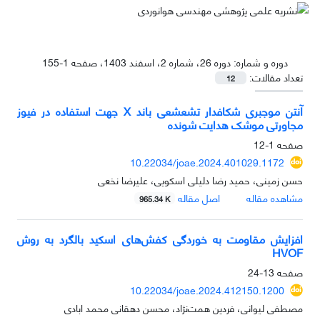
دوره و شماره:
دوره 26، شماره 2، اسفند 1403، صفحه 1-155
تعداد مقالات:
12
آنتن موجبری شکافدار تشعشعی باند X جهت استفاده در فیوز
مجاورتی موشک هدایت شونده
صفحه
1-12
10.22034/joae.2024.401029.1172
حسن زمینی، حمید رضا دلیلی اسکویی، علیرضا نخعی
مشاهده مقاله
اصل مقاله
965.34 K
افزایش مقاومت به خوردگی کفش‌های اسکید بالگرد به روش
HVOF
صفحه
13-24
10.22034/joae.2024.412150.1200
مصطفی لیوانی، فردین همت‌نژاد، محسن دهقانی محمد ابادی