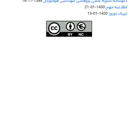
1399-11-19
اطلاعیه مهم
1400-01-21
تبریک نوروز
1400-01-13
Joae is licensed und
er a
Creative Commons Attribution-NonCommercial 4.0
International (CC BY-NC 4.0)
دسترسی به مقاله‌های "نشریه علمی مهندسی هوانوردی" آزاد است