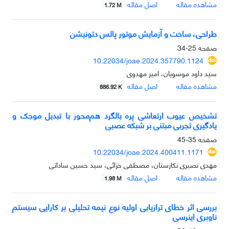
مشاهده مقاله
اصل مقاله
1.72 M
طراحی، ساخت و آزمایش موتور پالس دتونیشن
صفحه
25-34
10.22034/joae.2024.357790.1124
سید داود موسویان، امیر مهدوی
مشاهده مقاله
اصل مقاله
886.92 K
تشخیص عیوب ارتعاشی پره بالگرد هم‌محور با تبدیل موجک و
یادگیری تجربی مبتنی بر شبکه عصبی
صفحه
35-45
10.22034/joae.2024.400411.1171
مهدی نصیری نکارستان، مصطفی خزائی، سید حسین ساداتی
مشاهده مقاله
اصل مقاله
1.98 M
بررسی اثر خطای ترازیابی اولیه نوع نیمه تحلیلی بر کارایی سیستم
ناوبری اینرسی