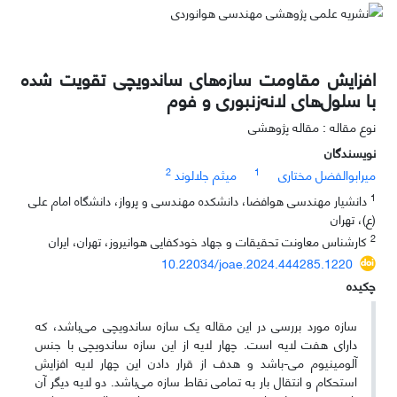
افزایش مقاومت سازه‌های ساندویچی تقویت شده
با سلول‌های لانه‌زنبوری و فوم
نوع مقاله : مقاله پژوهشی
نویسندگان
2
1
میرابوالفضل مختاری
میثم جلالوند
1
دانشیار مهندسی هوافضا، دانشکده مهندسی و پرواز، دانشگاه امام علی
(ع)، تهران
2
کارشناس معاونت تحقیقات و جهاد خودکفایی هوانیروز، تهران، ایران
10.22034/joae.2024.444285.1220
چکیده
سازه مورد بررسی در این مقاله یک سازه ساندویچی می‌باشد، که
دارای هفت لایه است. چهار لایه از این سازه ساندویچی با جنس
آلومینیوم می-باشد و هدف از قرار دادن این چهار لایه افزایش
استحکام و انتقال بار به تمامی نقاط سازه می‌باشد. دو لایه دیگر آن