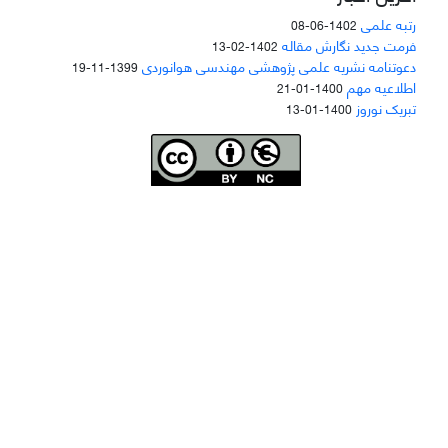
رتبه علمی
1402-06-08
فرمت جدید نگارش مقاله
1402-02-13
دعوتنامه نشریه علمی پژوهشی مهندسی هوانوردی
1399-11-19
اطلاعیه مهم
1400-01-21
تبریک نوروز
1400-01-13
Joae is licensed und
er a
Creative Commons Attribution-NonCommercial 4.0
International (CC BY-NC 4.0)
دسترسی به مقاله‌های "نشریه علمی مهندسی هوانوردی" آزاد است