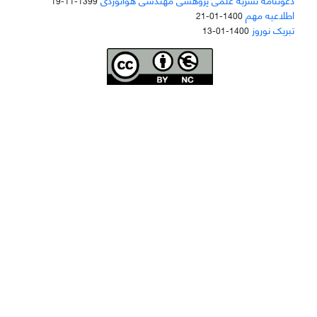
1399-11-19
اطلاعیه مهم
1400-01-21
تبریک نوروز
1400-01-13
Joae is licensed und
er a
Creative Commons Attribution-NonCommercial 4.0
International (CC BY-NC 4.0)
دسترسی به مقاله‌های "نشریه علمی مهندسی هوانوردی" آزاد است