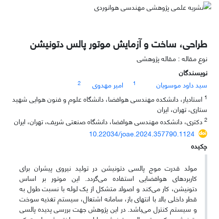
طراحی، ساخت و آزمایش موتور پالس دتونیشن
نوع مقاله : مقاله پژوهشی
نویسندگان
2
1
سید داود موسویان
امیر مهدوی
1
استادیار، دانشکده مهندسی هوافضا، دانشگاه علوم و فنون هوایی شهید
ستاری، تهران، ایران
2
دکتری، دانشکده مهندسی هوافضا، دانشگاه صنعتی شریف، تهران، ایران
10.22034/joae.2024.357790.1124
چکیده
مولد قدرت موج پالسی دتونیشن در تولید نیروی پیشران برای
کاربردهای هوافضایی استفاده می‌گردد. این موتور بر اساس
دتونیشن، کار می‌کند و اصولا متشکل از یک لوله با نسبت طول به
قطر داخلی بالا با انتهای باز، سامانه اشتعال، سیستم تغذیه سوخت
و سیستم کنترل می‌باشد. در این پژوهش جهت بررسی پدیده پالسی
دتونیشن، یک موتور پالس دتونیشن طراحی و ساخته شده است که