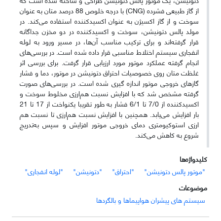
از گاز طبیعی فشرده (CNG) با درجه خلوص 88 درصد متان به‌ عنوان
سوخت و از گاز اکسیژن به عنوان اکسیدکننده استفاده می‌کند. در
مولد پالس دتونیشن، سوخت و اکسیدکننده در دو مخزن جداگانه
قرار گرفته‌اند و برای ترکیب مناسب آن‌ها، در مسیر ورود به لوله
انفجاری سیستم اختلاط مناسبی قرار داده شده است. در بررسی‌های
انجام گرفته عملکرد موتور مورد ارزیابی قرار گرفت. برای بررسی اثر
غلظت متان روی خصوصیات احتراق دتونیشن در موتور، دما و فشار
گازهای خروجی موتور اندازه گیری شده است. در بررسی‌های صورت
گرفته مشخص شد که با افزایش نسبت هم‌ارزی مخلوط سوخت و
اکسید‌کننده از 7/0 تا 6/1 فشار به طور تقریبا یکنواخت از 17 تا 21
بار افزایش می‌یابد. همچنین با افزایش نسبت هم‌ارزی تا نسبت هم
ارزی استوکیومتری دمای خروجی موتور افزایش و سپس به‌تدریج
شروع به کاهش می‌کند.
کلیدواژه‌ها
"موتور پالس دتونیشن"
"احتراق"
"دتونیشن"
"لوله انفجاری"
موضوعات
سیستم های پیشران هواپیماها و بالگردها