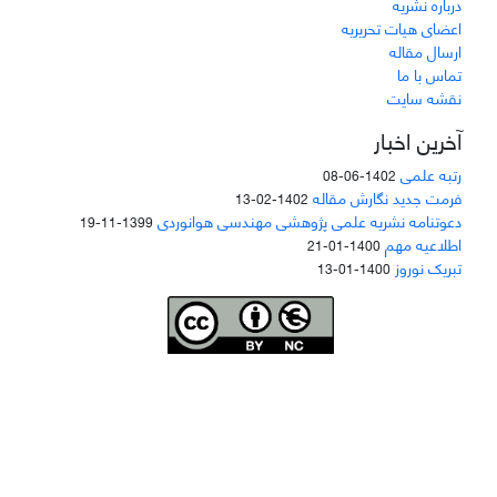
درباره نشریه
اعضای هیات تحریریه
ارسال مقاله
تماس با ما
نقشه سایت
آخرین اخبار
رتبه علمی
1402-06-08
فرمت جدید نگارش مقاله
1402-02-13
دعوتنامه نشریه علمی پژوهشی مهندسی هوانوردی
1399-11-19
اطلاعیه مهم
1400-01-21
تبریک نوروز
1400-01-13
Joae is licensed und
er a
Creative Commons Attribution-NonCommercial 4.0
International (CC BY-NC 4.0)