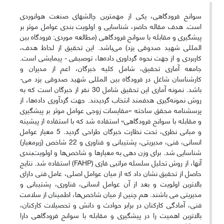
سوانح فرودگاهی، یکی از مهمترین چالشهای صنعت هوانوردی
است. هدف مقاله حاضر، شناسایی و اولویت بندی عوامل موثر بر
پیشگیری و مقابله با سوانح فرودگاهی (مطالعه موردی: فرودگاه بین
المللی شهید صدوقی یزد) می‌باشد. این تحقیق از لحاظ هدف،‌
کاربردی و از جهت نحوه گرداوری داده‌ها، توصیفی - پیمایشی است.
جامعه آماری تحقیق، شامل کلیه‌ خبرگان، اعم از مدیران و
کارشناسان شاغل در فرودگاه بین المللی شهید صدوقی یزد می-
باشد. نمونه آماری این تحقیق شامل 30 نفر از خبرگان است که به
روش نمونه‌گیری هدفمند انتخاب گردیدند. جهت گردآوری داده‌ها، از
پرسشنامه‌‌ محقق ساخته «مقایسات زوجی عوامل موثر بر پیشگیری
و مقابله با سوانح فرودگاهی» استفاده شد که با استفاده از پیشینه
و مبانی نظری، تحت نظارت خبرگان طراحی گردید. 5 معیار عوامل
انسانی، فنی، مدیریتی، پشتیبانی و فناوری و 22 شاخص (زیرمعیار)
شناسایی شد. برای وزن دهی به معیارها و شاخص‌ها و اولویت‌بندی
آنها، از روش تحلیل سلسله مراتبی فازی (FAHP) استفاده شد. نتایج
حاصل از تحقیق نشان داد که از میان عوامل اصلی، عامل فنی دارای
بالاترین اولویت و بعد از آن عوامل انسانی، فناوری، پشتیبانی و
مدیریتی می باشند. هم چنین از میان شاخص‌ها، اطمینان از سلامت
فنی، آمادگی کارکنان در برابر حوادث و دانش و تحصیلات کارکنان،
بالاترین اهمیت را در پیشگیری و مقابله با سوانح فرودگاهی دارا