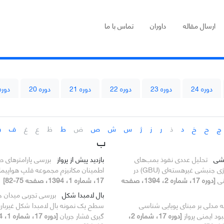
ارسال مقاله
داوران
تماس با ما
دوره 24
دوره 23
دوره 22
دوره 21
دوره 20
دوره 9
چ
ح
خ
د
ذ
ر
ز
ژ
س
ش
ص
ض
ط
ظ
ع
غ
ف
ق
ب
بشی
تحلیل عددی نفوذ بمب‌های
بازدید پیش از پرواز
بررسی پارامترهای ط
سنگرشکن با انرژی جنبشی غیر‌هسته‌ای (GBU) در
اطمینان مکانیزم مجموعه فلپ هواپی
نی
[دوره 17، شماره 2، 1394، صفحه
17، شماره 1، 1394، صفحه 75-82]
بال لامبدا شکل
بررسی تجربی میدان جر
ئه مدلی بر مبنای پویایی شناسی
سطح یک نمونه بال لامبدا شکل غیرباریک
ود ایمنی پرواز
[دوره 17، شماره 2،
گیری فشار جریان