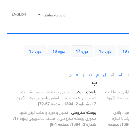
ورود به سامانه
ENGLISH
1
دوره 18
دوره 17
دوره 16
دوره 15
ک
گ
ل
م
ن
و
ه
ی
پ
راحی بر قابلیت
پایه‌های حرکتی
طراحی چندهدفی مسیر نشست
مای سبک
[دوره
اضطراری یک هواپیما بر اساس پایه‌های حرکتی
[دوره
17، شماره 2، 1394، صفحه 57-72]
یان بالای
پوسته مخروطی
تحلیل برخورد و جذب انرژی ضربه
 با اندازه
محوری پوسته مخروطی با هسته ساندویچی
[دوره 17،
[دوره 17، شماره 1، 1394، صفحه
شماره 2، 1394، صفحه 1-9]