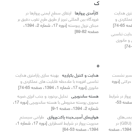
ک
متری هدایت
کارآمدی پروازها
ارتقای سطح ایمنی پروازها در
عملکردی و
فرودگاه بین المللی تبریز از طریق طرح تقرب دقیق بر
مبنای نزول پیوسته
[دوره 17، شماره 2، 1394،
صفحه 82-89]
هدایت تناسبی
 و مانوری
ه
مسیر نشست
هدایت و کنترل یکپارچه
بهینه سازی پارامتری هدایت
 حرکتی
[دوره
تناسبی افزوده با ملاحظه قابلیت های عملکردی و
مانوری
[دوره 17، شماره 1، 1394، صفحه 65-74]
واز در شرایط
هسته ساندویچی
تحلیل برخورد و جذب انرژی ضربه
[دوره 17، شماره 1، 1394، صفحه 53-
محوری پوسته مخروطی با هسته ساندویچی
[دوره 17،
شماره 2، 1394، صفحه 1-9]
بمب‌های
هواپیمای آسیب‌دیده پاکت‌پروازی
طراحی سیستم
سنگرشکن با انرژی جنبشی غیر‌هسته‌ای (GBU) در
مدیریت پرواز در شرایط اضطراری
[دوره 17، شماره 1،
[دوره 17، شماره 2، 1394، صفحه
1394، صفحه 53-64]