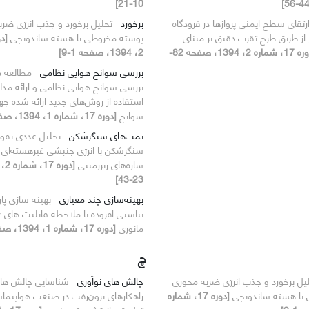
10-21]
رتقای سطح ایمنی پروازها در فرودگاه
برخورد
تحلیل برخورد و جذب انرژی ضر
ز از طریق طرح تقرب دقیق بر مبنای
پوسته مخروطی با هسته ساندویچی
[دوره 17، شماره 2، 1394، صفحه 82-
2، 1394، صفحه 1-9]
بررسی سوانح هوایی نظامی
مطالعه 
بررسی سوانح هوایی نظامی و ارائه مدلی
استفاده از روش‌های جدید ارائه شده ج
سوانح
[دوره 17، شماره 1، 1394، صفحه 35-52]
بمب‌های سنگرشکن
تحلیل عددی نفو
سازه‌های زیرزمینی
23-43]
بهینه‌سازی چند معیاری
بهینه سازی پا
تناسبی افزوده با ملاحظه قابلیت های 
مانوری
[دوره 17، شماره 1، 1394، صفحه 65-74]
چ
یل برخورد و جذب انرژی ضربه محوری
چالش های نوآوری
شناسایی چالش های
با هسته ساندویچی
[دوره 17، شماره
راهکارهای برون‌رفت در صنعت هواپیماس