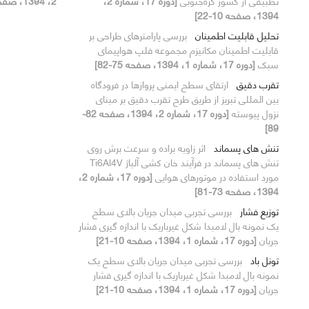
تطبیقی از کشور کره‌جنوبی
[دوره 17، شماره 2،
2، 1394، صفحه 1-9]
1394، صفحه 10-22]
تحلیل قابلیت اطمینان
بررسی پارامترهای طراحی بر
قابلیت اطمینان مکانیزم مجموعه فلپ هواپیمای
سبک
[دوره 17، شماره 1، 1394، صفحه 75-82]
تقرب دقیق
ارتقای سطح ایمنی پروازها در فرودگاه
بین المللی تبریز از طریق طرح تقرب دقیق بر مبنای
نزول پیوسته
[دوره 17، شماره 2، 1394، صفحه 82-
89]
تنش های پسماند
اثر زاویه براده و سرعت برش روی
تنش های پسماند در فرآیند خان کشی آلیاژ Ti6Al4V
مورد استفاده در موتورهای هوایی
[دوره 17، شماره 2،
1394، صفحه 73-81]
توزیع فشار
بررسی تجربی میدان جریان بالای سطح
یک نمونه بال لامبدا شکل غیرباریک با اندازه گیری فشار
جریان
[دوره 17، شماره 1، 1394، صفحه 10-21]
تونل باد
بررسی تجربی میدان جریان بالای سطح یک
نمونه بال لامبدا شکل غیرباریک با اندازه گیری فشار
جریان
[دوره 17، شماره 1، 1394، صفحه 10-21]