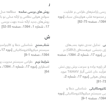
ر
رسی پارامترهای طراحی بر قابلیت
روش های بررسی سانحه
مطالعه مدل 
زم مجموعه فلپ هواپیمای سبک
[دوره
سوانح هوایی نظامی و ارائه مدلی نو با 
روش‌های جدید ارائه شده جهت بررسی 
17، شماره 1، 1394، صفحه 35-52]
ش
نی
تحلیل عددی نفوذ بمب‌های
شتاب‌سنج
شناسایی خطا و کالیبراسی
سنگرشکن با انرژی جنبشی غیر‌هسته‌ای (GBU) در
سیستم میکروالکترومکانیکی
نی
[دوره 17، شماره 2، 1394، صفحه
1394، صفحه 1-9]
شرایط تریم
طراحی سیستم مدیریت پروا
اثر زاویه براده و سرعت برش روی تنش
اضطراری
های پسماند در فرآیند خان کشی آلیاژ Ti6Al4V مورد
64]
ورهای هوایی
[دوره 17، شماره 2،
کترومکانیکی
شناسایی خطا و
ربی سیستم میکروالکترومکانیکی
[دوره