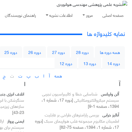
صفحه اصلی
مرور
اطلاعات نشریه
راهنمای نویسندگان
نمایه کلیدواژه ها
همه دوره ها
دوره 28
دوره 27
دوره 26
دوره 25
دوره 14
دوره 13
دوره 12
همه
آ
ا
ب
پ
ت
ث
ج
آ
ا
آلن واریانس
شناسایی خطا و کالیبراسیون تجربی
اتلاف انرژی جن
سیستم میکروالکترومکانیکی
[دوره 17، شماره 1،
1394، صفحه 1-9]
سازه‌های زیرزمی
23-43]
آنالیز خرابی
بررسی پارامترهای طراحی بر قابلیت
اطمینان مکانیزم مجموعه فلپ هواپیمای سبک
[دوره
ایمنی پرواز
ارا
17، شماره 1، 1394، صفحه 75-82]
سیستم برای بهب