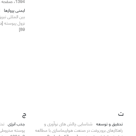
1394، صفحه 44-56]
ایمنی پروازها
ا
بین المللی تبری
نزول پیوسته
89]
ت
ج
تحقیق و توسعه
شناسایی چالش های نوآوری و
جذب انرژی
تحل
راهکارهای برون‌رفت در صنعت هواپیماسازی با مطالعه
پوسته مخروطی 