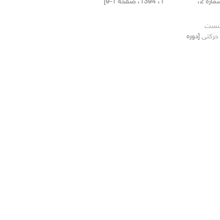
[دوره 17، شماره 2،
1، 1394، صفحه 1-9]
نشست
 حرکتی
[دوره