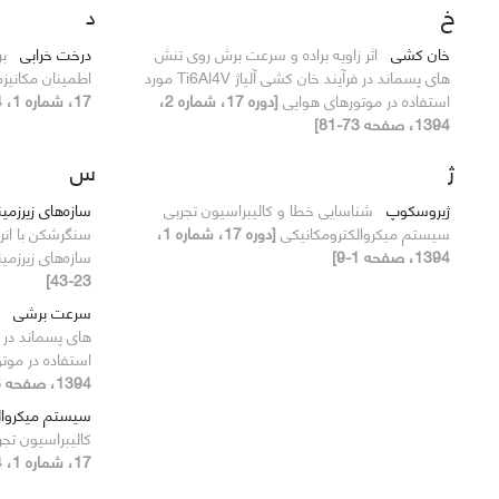
خ
د
خان کشی
اثر زاویه براده و سرعت برش روی تنش
درخت خرابی
بر
های پسماند در فرآیند خان کشی آلیاژ Ti6Al4V مورد
اطمینان مکانی
استفاده در موتورهای هوایی
[دوره 17، شماره 2،
17، شماره 1، 1394، صفحه 75-82]
1394، صفحه 73-81]
ژ
س
ژیروسکوپ
شناسایی خطا و کالیبراسیون تجربی
سازه‌های زیرزمی
سیستم میکروالکترومکانیکی
[دوره 17، شماره 1،
1394، صفحه 1-9]
سازه‌های زیرزمی
23-43]
سرعت برشی
استفاده در موت
1394، صفحه 73-81]
سیستم میکروال
کالیبراسیون تج
17، شماره 1، 1394، صفحه 1-9]