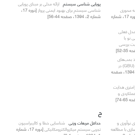
پویایی شناسی سیستم
ارائه مدلی بر مبنای پویایی
به محوری
شناسی سیستم برای بهبود ایمنی پرواز
[دوره 17،
[دوره 17، شماره
شماره 2، 1394، صفحه 44-56]
مدل فعلی
 نو با
هت بررسی
ذ بمب‌های
سنگرشکن با انرژی جنبشی غیر‌هسته‌ای (GBU) در
[دوره 17، شماره 2، 1394، صفحه
رامتری هدایت
عملکردی و
ح
 نوآوری و
حداقل مربعات وزنی
شناسایی خطا و کالیبراسیون
ازی با مطالعه
تجربی سیستم میکروالکترومکانیکی
[دوره 17، شماره