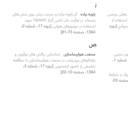
ز
فعلی بررسی
زاویه براده
اثر زاویه براده و سرعت برش روی تنش های
استفاده از
پسماند در فرآیند خان کشی آلیاژ Ti6Al4V مورد
سوانح
[دوره
استفاده در موتورهای هوایی
[دوره 17، شماره 2،
1394، صفحه 73-81]
ص
ون تجربی
صنعت هواپیماسازی
شناسایی چالش های نوآوری و
[دوره 17، شماره 1،
راهکارهای برون‌رفت در صنعت هواپیماسازی با مطالعه
تطبیقی از کشور کره‌جنوبی
[دوره 17، شماره 2،
1394، صفحه 10-22]
ز در شرایط
[دوره 17، شماره 1، 1394، صفحه 53-