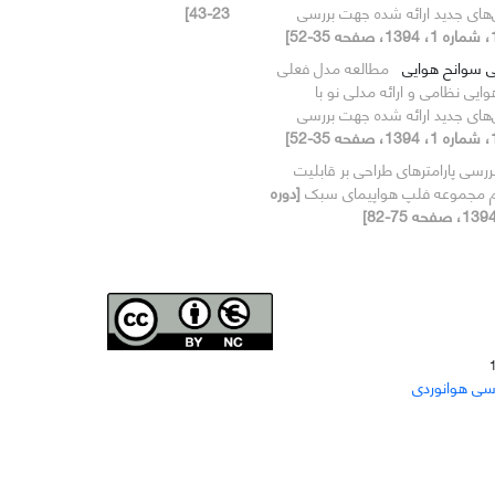
‌های جدید ارائه شده جهت بررسی
23-43]
ی سوانح هوایی
مطالعه مدل فعلی
یی نظامی و ارائه مدلی نو با
‌های جدید ارائه شده جهت بررسی
ررسی پارامترهای طراحی بر قابلیت
زم مجموعه فلپ هواپیمای سبک
[دوره
Joae is licensed und
er a
Creative Commons Attribution-
سی هوانوردی
NonCommercial 4.0 International (CC BY-NC 4.0)