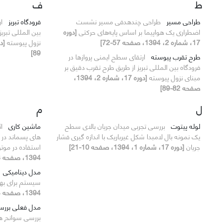
ط
ف
طراحی مسیر
طراحی چندهدفی مسیر نشست
فرودگاه تبریز
ا
اضطراری یک هواپیما بر اساس پایه‌های حرکتی
[دوره
بین المللی تبری
17، شماره 2، 1394، صفحه 57-72]
نزول پیوسته
89]
طرح تقرب پیوسته
ارتقای سطح ایمنی پروازها در
فرودگاه بین المللی تبریز از طریق طرح تقرب دقیق بر
مبنای نزول پیوسته
[دوره 17، شماره 2، 1394،
صفحه 82-89]
ل
م
لوله پیتوت
بررسی تجربی میدان جریان بالای سطح
ماشین کاری
ا
یک نمونه بال لامبدا شکل غیرباریک با اندازه گیری فشار
جریان
[دوره 17، شماره 1، 1394، صفحه 10-21]
استفاده در موت
1394، صفحه 73-81]
مدل دینامیکی
سیستم برای بهب
1394، صفحه 44-56]
مدل فعلی بررس
بررسی سوانح هوا