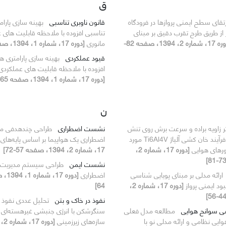
ق
رتقای سطح ایمنی پروازها در فرودگاه
قانون ناوبری تناسبی
بهینه سازی پارا
ز از طریق طرح تقرب دقیق بر مبنای
تناسبی افزوده با ملاحظه قابلیت های 
[دوره 17، شماره 2، 1394، صفحه 82-
مانوری
[دوره 17، شماره 1، 1394، صفحه 65-74]
قیود عملکردی
بهینه سازی پارامتری 
افزوده با ملاحظه قابلیت های عملکردی
[دوره 17، شماره 1، 1394، صفحه 65-74]
ن
ثر زاویه براده و سرعت برش روی تنش
نشست اضطراری
طراحی چندهدفی 
های پسماند در فرآیند خان کشی آلیاژ Ti6Al4V مورد
اضطراری یک هواپیما بر اساس پایه‌های
ورهای هوایی
[دوره 17، شماره 2،
17، شماره 2، 1394، صفحه 57-72]
نشست ایمن
طراحی سیستم مدیریت پر
ارائه مدلی بر مبنای پویایی شناسی
اضطراری
ود ایمنی پرواز
[دوره 17، شماره 2،
64]
نفوذ در خاک و بتن
تحلیل عددی نفوذ 
ی سوانح هوایی
مطالعه مدل فعلی
یی نظامی و ارائه مدلی نو با
سازه‌های زیرزمینی