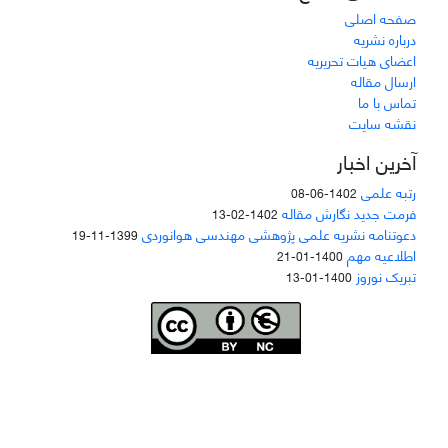
صفحه اصلی
درباره نشریه
اعضای هیات تحریریه
ارسال مقاله
تماس با ما
نقشه سایت
آخرین اخبار
رتبه علمی
1402-06-08
فرمت جدید نگارش مقاله
1402-02-13
دعوتنامه نشریه علمی پژوهشی مهندسی هوانوردی
1399-11-19
اطلاعیه مهم
1400-01-21
تبریک نوروز
1400-01-13
Joae is licensed und
er a
Creative Commons Attribution-NonCommercial 4.0
International (CC BY-NC 4.0)