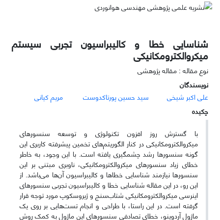
شناسایی خطا و کالیبراسیون تجربی سیستم
میکروالکترومکانیکی
نوع مقاله : مقاله پژوهشی
نویسندگان
علی اکبر شیخی
سید حسین پورتاکدوست
مریم کیانی
چکیده
با گسترش روز افزون تکنولوژی و توسعه سنسورهای
میکروالکترومکانیکی در کنار الگوریتم‌های تخمین پیشرفته کاربری این
گونه سنسورها رشد چشمگیری یافته است. با این وجود، به خاطر
خطای زیاد
سنسورهای میکروالکترومکانیکی، ناوبری
مبتنی بر این
سنسورها نیازمند شناسایی خطاها و کالیبراسیون آن‌ها می‌باشد. از
این رو، در این مقاله شناسایی خطا و کالیبراسیون تجربی سنسورهای
اینرسی میکروالکترومکانیکی شتاب‌سنج و ژیروسکوپ مورد توجه قرار
گرفته است. در این راستا، با طراحی و انجام تست‌‌هایی بر روی یک
ماژول آردوینو، خطای تصادفی سنسورهای این ماژول به کمک روش