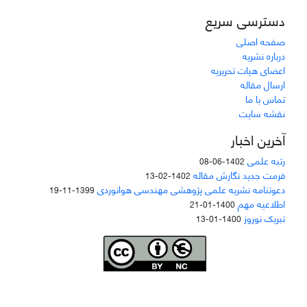
دسترسی سریع
صفحه اصلی
درباره نشریه
اعضای هیات تحریریه
ارسال مقاله
تماس با ما
نقشه سایت
آخرین اخبار
رتبه علمی
1402-06-08
فرمت جدید نگارش مقاله
1402-02-13
دعوتنامه نشریه علمی پژوهشی مهندسی هوانوردی
1399-11-19
اطلاعیه مهم
1400-01-21
تبریک نوروز
1400-01-13
Joae is licensed und
er a
Creative Commons Attribution-NonCommercial 4.0
International (CC BY-NC 4.0)