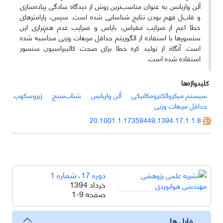
آلن واریانس به عنوان مناسب‌ترین روش از دیدگاه سادگی پیاده‌سازی
و قاب
ل
‌فهم بودن نتایج شناسایی شده است. سپس، پارامترهای
خطا اعم از ضرایب مقیاس، بایاس و ضرایب عدم هم‌ترازی
این
سنسورها
با استفاده از الگوریتم حداقل مربعات وزنی محاسبه شده
است. آنگاه از تولید کره خطا برای صحت کالیبراسیون سنسور
استفاده شده است.
کلیدواژه‌ها
سیستم میکروالکترومکانیکی
آلن واریانس
شتاب‌سنج
ژیروسکوپ
حداقل مربعات وزنی
20.1001.1.17359449.1394.17.1.1.8
دوره 17، شماره 1
خرداد 1394
صفحه
1-9
فایل ها