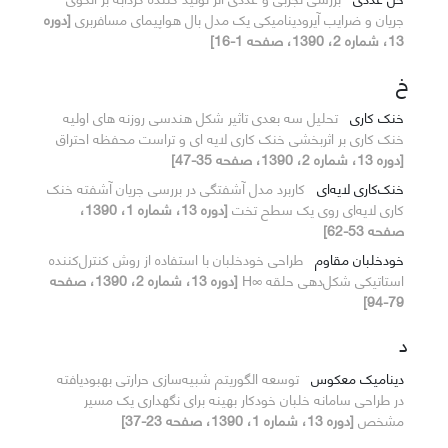
جریان و ضرایب آیرودینامیکی یک مدل بال هواپیمای مسافربری
[دوره
13، شماره 2، 1390، صفحه 1-16]
خ
خنک کاری
تحلیل سه بعدی تاثیر شکل هندسی روزنه های اولیه
خنک کاری بر اثربخشی خنک کاری لایه ای و تراست محفظه احتراق
[دوره 13، شماره 2، 1390، صفحه 35-47]
خنک‌کاری لایه‌ای
کاربرد مدل آشفتگی در بررسی جریان آشفته خنک
کاری لایه‌ای روی یک سطح تخت
[دوره 13، شماره 1، 1390،
صفحه 53-62]
خودخلبان مقاوم
طراحی خودخلبان با استفاده از روش کنترل‌کننده
استاتیکی شکل‌دهی حلقه ∞H
[دوره 13، شماره 2، 1390، صفحه
79-94]
د
دینامیک معکوس
توسعه الگوریتم شبیه‌سازی حرارتی بهبودیافته
در طراحی سامانه خلبان خودکار بهینه برای نگهداری یک مسیر
مشخص
[دوره 13، شماره 1، 1390، صفحه 23-37]