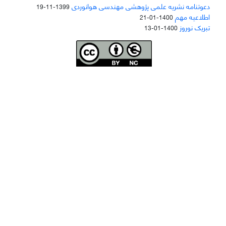
دعوتنامه نشریه علمی پژوهشی مهندسی هوانوردی
1399-11-19
اطلاعیه مهم
1400-01-21
تبریک نوروز
1400-01-13
Joae is licensed und
er a
Creative Commons Attribution-NonCommercial 4.0
International (CC BY-NC 4.0)
دسترسی به مقاله‌های "نشریه علمی مهندسی هوانوردی" آزاد است