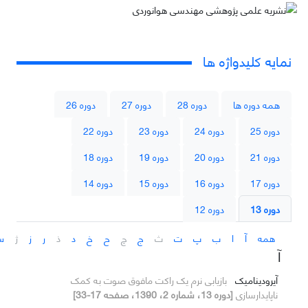
نمایه کلیدواژه ها
همه دوره ها
دوره 28
دوره 27
دوره 26
دوره 25
دوره 24
دوره 23
دوره 22
دوره 21
دوره 20
دوره 19
دوره 18
دوره 17
دوره 16
دوره 15
دوره 14
دوره 13
دوره 12
همه
آ
ا
ب
پ
ت
ث
ج
چ
ح
خ
د
ذ
ر
ز
ژ
س
آ
آیرودینامیک
بازیابی نرم یک راکت مافوق صوت به کمک
ناپایدارسازی
[دوره 13، شماره 2، 1390، صفحه 17-33]