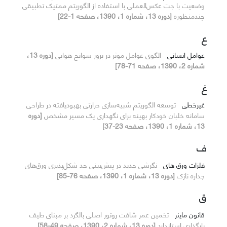
وضعیت با جت عکس‌العملی با استفاده از الگوریتم ممتیک تطبیقی
چند‌منظوره
[دوره 13، شماره 1، 1390، صفحه 1-22]
ع
عوامل انسانی
الگوی عوامل موثر در بروز سوانح هوایی
[دوره 13،
شماره 2، 1390، صفحه 71-78]
غ
غیرخطی
توسعه الگوریتم شبیه‌سازی حرارتی بهبودیافته در طراحی
سامانه خلبان خودکار بهینه برای نگهداری یک مسیر مشخص
[دوره
13، شماره 1، 1390، صفحه 23-37]
ف
فلزات ورق های
نگرشی جدید در پیش‌بینی حد شکل‌پذیری ورق‌های
جداره نازک
[دوره 13، شماره 1، 1390، صفحه 76-85]
ق
قانون ماینر
تخمین عمر شافت روتور اصلی بالگرد بر مبنای طیف
بارگذاری استاندارد
[دوره 13، شماره 2، 1390، صفحه 49-58]