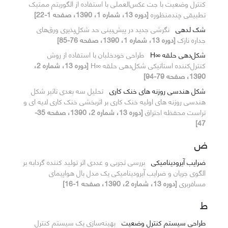
کنترل وضعیت با جت عکس‌العملی با استفاده از الگوریتم ممتیک
تطبیقی چند‌منظوره
[دوره 13، شماره 1، 1390، صفحه 1-22]
شک لدهی
نگرشی جدید در پیش‌بینی حد شکل‌پذیری ورق‌های
جداره نازک
[دوره 13، شماره 1، 1390، صفحه 76-85]
شکل‌دهی حلقه ∞H
طراحی خودخلبان با استفاده از روش
کنترل‌کننده استاتیکی شکل‌دهی حلقه ∞H
[دوره 13، شماره 2،
1390، صفحه 79-94]
شکل هندسی روزنه های خنک کاری
تحلیل سه بعدی تاثیر شکل
هندسی روزنه های اولیه خنک کاری بر اثربخشی خنک کاری لایه ای و
تراست محفظه احتراق
[دوره 13، شماره 2، 1390، صفحه 35-
47]
ض
ضرایب آیرودینامیکی
بررسی تجربی و عددی اثر تولید کننده گردابه بر
الگوی جریان و ضرایب آیرودینامیکی یک مدل بال هواپیمای
مسافربری
[دوره 13، شماره 2، 1390، صفحه 1-16]
ط
طراحی سیستم کنترل وضعیت
بهینه‌سازی یک سیستم کنترل