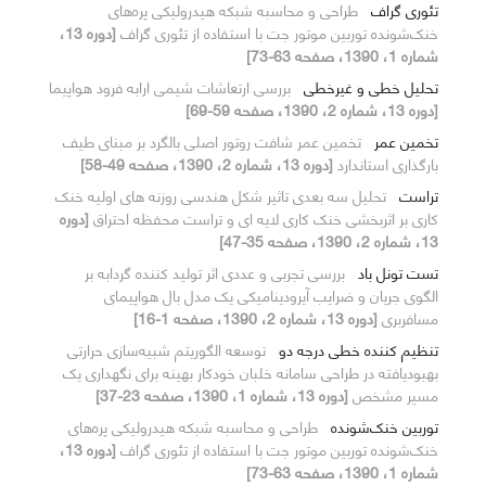
تئوری گراف
طراحی و محاسبه شبکه هیدرولیکی پره‌های
خنک‌شونده توربین موتور جت با استفاده از تئوری گراف
[دوره 13،
شماره 1، 1390، صفحه 63-73]
تحلیل خطی و غیرخطی
بررسی ارتعاشات شیمی ارابه‌ فرود هواپیما
[دوره 13، شماره 2، 1390، صفحه 59-69]
تخمین عمر
تخمین عمر شافت روتور اصلی بالگرد بر مبنای طیف
بارگذاری استاندارد
[دوره 13، شماره 2، 1390، صفحه 49-58]
تراست
تحلیل سه بعدی تاثیر شکل هندسی روزنه های اولیه خنک
کاری بر اثربخشی خنک کاری لایه ای و تراست محفظه احتراق
[دوره
13، شماره 2، 1390، صفحه 35-47]
تست تونل باد
بررسی تجربی و عددی اثر تولید کننده گردابه بر
الگوی جریان و ضرایب آیرودینامیکی یک مدل بال هواپیمای
مسافربری
[دوره 13، شماره 2، 1390، صفحه 1-16]
تنظیم کننده خطی درجه دو
توسعه الگوریتم شبیه‌سازی حرارتی
بهبودیافته در طراحی سامانه خلبان خودکار بهینه برای نگهداری یک
مسیر مشخص
[دوره 13، شماره 1، 1390، صفحه 23-37]
توربین خنک‌شونده
طراحی و محاسبه شبکه هیدرولیکی پره‌های
خنک‌شونده توربین موتور جت با استفاده از تئوری گراف
[دوره 13،
شماره 1، 1390، صفحه 63-73]