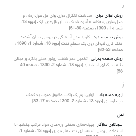
ر
روش اجزای مرزی
معادلات انتگرال مرزی برای حل حوزه زمان و
مدل‌سازی رتبه‌کاسته آیرودینامیک ناپایای بال‌های نازک
[دوره 13،
شماره 1، 1390، صفحه 39-51]
روش حجم محدود
کاربرد مدل آشفتگی در بررسی جریان آشفته
خنک کاری لایه‌ای روی یک سطح تخت
[دوره 13، شماره 1، 1390،
صفحه 53-62]
روش صفحه بحرانی
تخمین عمر شافت روتور اصلی بالگرد بر مبنای
طیف بارگذاری استاندارد
[دوره 13، شماره 2، 1390، صفحه 49-
58]
ز
زاویه حمله بالا
بازیابی نرم یک راکت مافوق صوت به کمک
ناپایدارسازی
[دوره 13، شماره 2، 1390، صفحه 17-33]
س
سردکاری سازگار
بهینه‌سازی سختی ورق‌های مواد مرکب چندلایه با
استفاده از روش شبیه‌سازی پخت فلز موازی
[دوره 13، شماره 1،