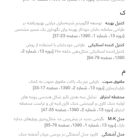
ک
کنترل بهینه
توسعه الگوریتم شبیه‌سازی حرارتی بهبودیافته در
طراحی سامانه خلبان خودکار بهینه برای نگهداری یک مسیر مشخص
[دوره 13، شماره 1، 1390، صفحه 23-37]
کنترل کننده استاتیکی
طراحی خودخلبان با استفاده از روش
کنترل‌کننده استاتیکی شکل‌دهی حلقه ∞H
[دوره 13، شماره 2،
1390، صفحه 79-94]
م
مافوق صوت
بازیابی نرم یک راکت مافوق صوت به کمک
ناپایدارسازی
[دوره 13، شماره 2، 1390، صفحه 17-33]
محفظه احتراق
تحلیل سه بعدی تاثیر شکل هندسی روزنه های
اولیه خنک کاری بر اثربخشی خنک کاری لایه ای و تراست محفظه
احتراق
[دوره 13، شماره 2، 1390، صفحه 35-47]
مدل M-K
نگرشی جدید در پیش‌بینی حد شکل‌پذیری ورق‌های جداره
نازک
[دوره 13، شماره 1، 1390، صفحه 76-85]
مدل آشفتگی
کاربرد مدل آشفتگی در بررسی جریان آشفته خنک