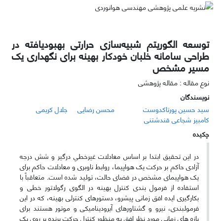
توسعه الگوریتم شبیه‌سازی حرارتی بهبودیافته در
طراحی سامانه خلبان خودکار بهینه برای نگهداری یک
مسیر مشخص
نوع مقاله : مقاله پژوهشی
نویسندگان
سید حسین پورتاکدوست
محسن رضایی
جلال کریمی
کامبیز شجاعی قندشتنی
چکیده
در این تحقیق ابتدا بر اساس معادلات غیرخطیِ درگیر و شش درجه
آزادی حاکم بر حرکت یک هواپیما، روابط ناوبری و معادلات حاکم برای
یک هواپیمای مشخص در فضای حالت، تولید شده است. متعاقباً با
استفاده از فرمول­ بندی کنترل بهینه در الگوی رگولاتور خطی و
بکارگیری ایده افق زمانی پیش­رو، دستورهای کنترلی بهینه، که در این
فرمول­بندی، نیرو و گشتاورهای آیرودینامیکی و موتور هستند برای
بازه­ های زمانی مورد نظر افق به منظور کنترل حرکت پرنده بر روی یک