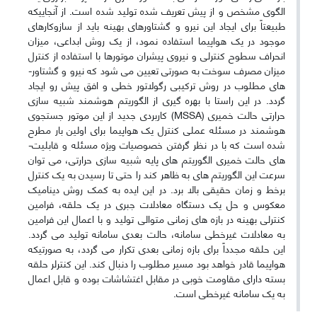
الگوی مشخص و از پیش تعریف شده تولید شده است. از آنجایی­که
طبیعتاً برای ایجاد این نیرو و گشتاورهای بهینه باید از سازوکارهای
موجود در یک هواپیما استفاده نمود، از یک روش ابداعی، میزان
انحراف سطوح کنترلی و نیروی پیشران موتورها با استفاده از کنترل
میزان مصرف سوخت به صورتی تعیین می ­شود که نیرو و گشتاور­
های مطلوب در روش ترکیبی رگولاتور خطی و افق پیش ­رو ایجاد
گردد. در این راستا با بهره­ گیری از الگوریتم هوشمند شبیه­ سازی
حرارتی حالت خمیری
(MSSA)
کاربردی جدید از این موتور جستجوی
هوشمند در مسئله عملی کنترل یک هواپیما برای اولین بار مطرح
شده است که با در نظر گرفتن خصوصیات ویژه مسئله و قابلیت­
های حالت خمیری الگوریتم ­های پایه شبیه ­سازی حرارتی، می توان
سرعت این الگوریتم­ های به ظاهر کند را حتی تا رسیدن به یک کنترل
برخط و زمان­ حقیقی بالا برد. در این ایده به کمک روش دینامیک
معکوس و حل یک دستگاه معادلات جبری در یک حلقه، فرامین
کنترلی بهینه در بازه­ های زمانی متوالی تولید و با اعمال این فرامین
به معادلات غیرخطی سامانه، حالت بعدی سامانه تولید می­ گردد.
این حلقه مجدداً برای بازه زمانی بعدی تکرار می­ گردد، به صورتی­که
هواپیما قادر خواهد بود مسیر مطلوب را دنبال کند. این کنترلر حلقه
بسته دارای مقاومت خوبی در مقابل اغتشاشات بوده و قابل اعمال
به یک سامانه غیرخطی است.