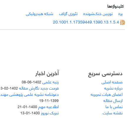
کلیدواژه‌ها
پره
توربین خنک‌شونده
تئوری گراف
شبکه هیدرولیکی
20.1001.1.17359449.1390.13.1.5.4
دسترسی سریع
آخرین اخبار
صفحه اصلی
رتبه علمی
1402-06-08
درباره نشریه
فرمت جدید نگارش مقاله
1402-02-13
اعضای هیات تحریریه
دعوتنامه نشریه علمی پژوهشی مهند
ارسال مقاله
1399-11-19
تماس با ما
اطلاعیه مهم
1400-01-21
نقشه سایت
تبریک نوروز
1400-01-13