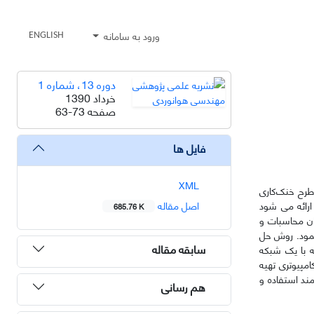
ورود به سامانه
ENGLISH
دوره 13، شماره 1
خرداد 1390
صفحه
63-73
فایل ها
XML
طرح خنک‌کاری
ارائه می شود
اصل مقاله
685.76 K
ان محاسبات و
 نمود. روش حل
سابقه مقاله
ه با یک شبکه
مپیوتری تهیه
ند استفاده و
هم رسانی