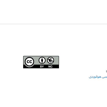
Joae is licensed und
er a
Creative Commons Attribution-
سی هوانوردی
NonCommercial 4.0 International (CC BY-NC 4.0)
دسترسی به مقاله‌های "نشریه علمی مهندسی هوانوردی"