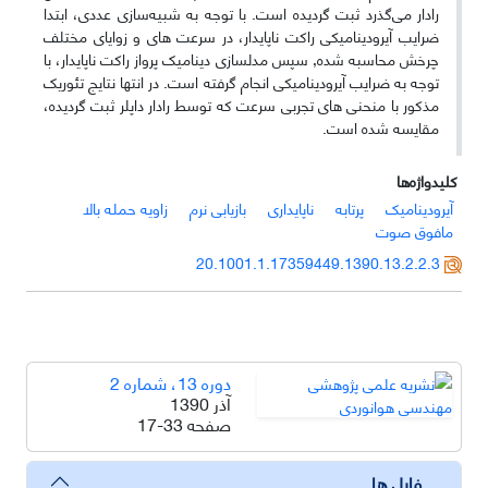
رادار می‌گذرد ثبت گردیده است. با توجه به شبیه‌سازی عددی، ابتدا
ضرایب آیرودینامیکی راکت ناپایدار، در سرعت های و زوایای مختلف
چرخش محاسبه شده, سپس مدلسازی دینامیک پرواز راکت ناپایدار، با
توجه به ضرایب آیرودینامیکی انجام گرفته است. در انتها نتایج تئوریک
مذکور با منحنی های تجربی سرعت که توسط رادار داپلر ثبت گردیده،
مقایسه شده است.
کلیدواژه‌ها
آیرودینامیک
پرتابه
ناپایداری
بازیابی نرم
زاویه حمله بالا
مافوق صوت
20.1001.1.17359449.1390.13.2.2.3
دوره 13، شماره 2
آذر 1390
صفحه
17-33
فایل ها