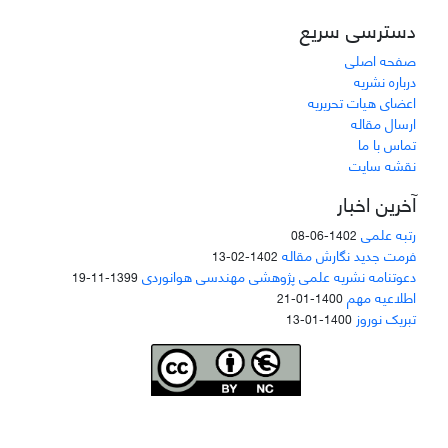
دسترسی سریع
صفحه اصلی
درباره نشریه
اعضای هیات تحریریه
ارسال مقاله
تماس با ما
نقشه سایت
آخرین اخبار
رتبه علمی
1402-06-08
فرمت جدید نگارش مقاله
1402-02-13
دعوتنامه نشریه علمی پژوهشی مهندسی هوانوردی
1399-11-19
اطلاعیه مهم
1400-01-21
تبریک نوروز
1400-01-13
Joae is licensed und
er a
Creative Commons Attribution-NonCommercial 4.0
International (CC BY-NC 4.0)