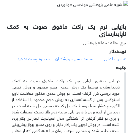
بازیابی نرم یک راکت مافوق صوت به کمک
ناپایدارسازی
نوع مقاله : مقاله پژوهشی
نویسندگان
عباس خلقانی
محمد حسن جوارشکیان
محمود پسندیده فرد
چکیده
در این تحقیق بازیابی نرم یک راکت مافوق صوت به کمک
ناپایدارسازی، توسط یک روش عددی حجم محدود و روش تجربی
مورد بررسی قرار گرفته است. در روش عددی مذکور معادلات ناویر
استوکس پس از گسسته‌سازی به روش حجم محدود با استفاده از
الگوریتم فشار مبنا توسط یک حل کننده ضمنی حل شده است. در
روند حل از ایده برون یا درون یابی مرتبه دوم بالا دست استفاده شده
و برای در نظر گرفتن اثر آشفتگی مدل اسپالارت الماراس بکار برده
شده است. در روش تجربی یک رادار داپلر بر روی مسیر پرواز پیش‌بینی
شده تنظیم شده و منحنی سرعت-زمان پرتابه هنگامی که از مقابل