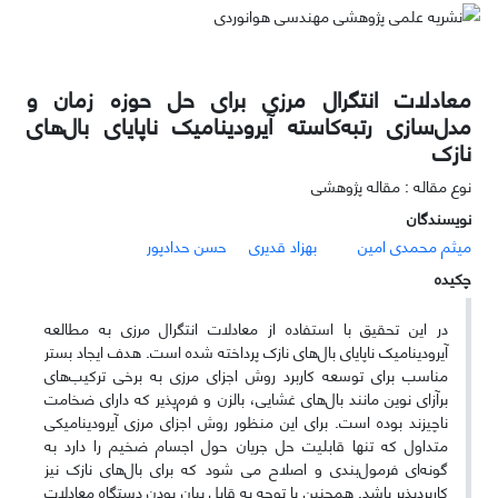
معادلات انتگرال مرزی برای حل حوزه زمان و
مدل‌سازی رتبه‌کاسته آیرودینامیک ناپایای بال‌های
نازک
نوع مقاله : مقاله پژوهشی
نویسندگان
میثم محمدی امین
بهزاد قدیری
حسن حدادپور
چکیده
در این تحقیق با استفاده از معادلات انتگرال مرزی به مطالعه
آیرودینامیک ناپایای بال‌های نازک پرداخته شده است. هدف ایجاد بستر
مناسب برای توسعه کاربرد روش اجزای مرزی به برخی ترکیب‌های
برآزای نوین مانند بال‌های غشایی، بالزن و فرم‌پذیر که دارای ضخامت
ناچیزند بوده است. برای این منظور روش اجزای مرزی آیرودینامیکی
متداول که تنها قابلیت حل جریان حول اجسام ضخیم را دارد به
گونه‌ای فرمول‌بندی و اصلاح می شود که برای بال‌های نازک نیز
کاربردپذیر باشد. همچنین با توجه به قابل بیان بودن دستگاه معادلات