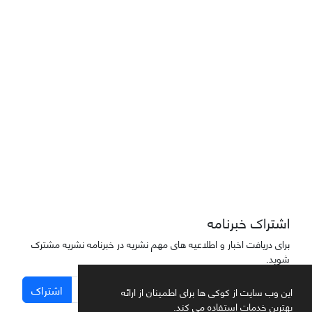
Joae is licensed und
er a
Creative Commons Attribution-NonCommercial 4.0
International (CC BY-NC 4.0)
دسترسی به مقاله‌های "نشریه علمی مهندسی هوانوردی" آزاد است
اشتراک خبرنامه
برای دریافت اخبار و اطلاعیه های مهم نشریه در خبرنامه نشریه مشترک
شوید.
اشتراک
این وب سایت از کوکی ها برای اطمینان از ارائه
بهترین خدمات استفاده می کند.