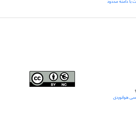
ت با دامنه محدود
Joae is licensed und
er a
Creative Commons Attribution-
سی هوانوردی
NonCommercial 4.0 International (CC BY-NC 4.0)
دسترسی به مقاله‌های "نشریه علمی مهندسی هوانوردی"