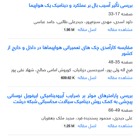
بررسی تأثیر آسیب بال بر عملکرد و دینامیک یک هواپیما
صفحه
17-33
داود اسدی، مهدی سبزه‌پرور، حیدرعلی طالبی، حامد عباسی
مشاهده مقاله
اصل مقاله
1.95 M
مقایسه کارآمدی چک های تعمیراتی هواپیماها در داخل و خارج از
کشور
صفحه
35-48
فرج اله ولی پور، امیرحسین دزیانیان، کوروش امامی صالح، شهلا نقی پور
مشاهده مقاله
اصل مقاله
609.62 K
بررسی پارامترهای موثر بر ضرایب آیرودینامیکی ایرفویل نوسانی
پیچشی به کمک روش دینامیک سیالات محاسباتی شبکه درشت
صفحه
49-66
علی حیدری، محمود پسندیده فرد، مجید ملک جعفریان
مشاهده مقاله
اصل مقاله
1.25 M