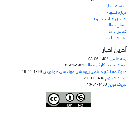
صفحه اصلی
درباره نشریه
اعضای هیات تحریریه
ارسال مقاله
تماس با ما
نقشه سایت
آخرین اخبار
رتبه علمی
1402-06-08
فرمت جدید نگارش مقاله
1402-02-13
دعوتنامه نشریه علمی پژوهشی مهندسی هوانوردی
1399-11-19
اطلاعیه مهم
1400-01-21
تبریک نوروز
1400-01-13
Joae is licensed und
er a
Creative Commons Attribution-NonCommercial 4.0
International (CC BY-NC 4.0)