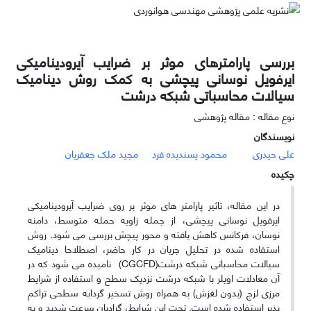
بررسی پارامترهای موثر بر ضرایب آیرودینامیکی
ایرفویل نوسانی پیچشی به کمک روش دینامیک
سیالات محاسباتی شبکه درشت
نوع مقاله : مقاله پژوهشی
نویسندگان
علی حیدری
محمود پسندیده فرد
مجید ملک جعفریان
چکیده
در این مقاله، تاثیر پارامتر های موثر بر روی ضرایب آیرودینامیکی
ایرفویل نوسانی پیچشی، از جمله زاویه حمله متوسط، دامنه
نوسان، فرکانس کاهش یافته و محور پیچش بررسی می شود. روش
استفاده شده در تحلیل جریان در کار حاضر، اصطلاحا دینامیک
سیالات محاسباتی شبکه درشت(CGCFD) نامیده می شود که در
آن معادلات اویلر با شبکه درشت نزدیک سطح و استفاده از شرایط
مرزی لزج (بدون لغزش) به همراه روش تسخیر گردابه سطحی تراکم
پذیر استفاده شده است. تحت این شرایط، گرادیان سرعت شدید و به