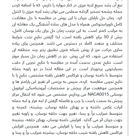
تبع آن رشد سریع لایه مرزی در کنار دیواره را داریم، که با اضافه کردن
جمله چشمه تسخیر گردابه سطحی می توان رشد لایه مرزی را کنترل
کرد. زمان حل ناپایای جریان با این روش در مقایسه با حل معادلات
کامل ناویراستوکس همراه با مدل های ساده آشفتگی یک معادله ای
به مراتب کمتر است. به این ترتیب زمان حل برای یک نوسان کامل،
بیش از 50 برابر کاهش یافته است. لذا گرفتن نتایج تحت شرایط
مختلف و متعدد کاملا در دسترس می باشد. همچنین برای پیاده
سازی حرکت مرز از روش شبکه فنری تطبیق پذیر چند منطقه ای
استفاده می شود، که این روش نیز در کاهش زمان حل بسیار موثر
است. نتایج عددی بدست آمده در مقایسه با نتایج تجربی از دقت
بسیارخوبی برخوردار است. در این مقاله ابتدا در دو زاویه حمله
متوسط با دامنه نوسان و فرکانس کاهش یافته مشخص، نتایج را با
نتایج تجربی مقایسه کرده، سپس به بررسی اثر تغییر این پارامتر ها و
همچنین موقعیت مرکز پیچش بر مشخصات آیرودینامیکی ایرفویل
نوسانی
NACA0015
می پردازیم. مشخص می شود که انتقال مرکز
پیچش به سمت راست یا چپ و فاصله گرفتن از لبه فرار و لبه حمله
اثرات عکس داشته و بر پهنای حلقه نوسان، بیشینه، کمینه و
متوسط ضرایب برآ و پسا، تغییر جهت حلقه نوسان، و زاویه تغییر
جهت جریان اثر می گذارد. افزایش دامنه نوسان، پهنای حلقه، بیشینه
و متوسط ضرایب برآ و پسا را افزایش می دهد. همچنین افزایش
فرکانس کاهش یافته شیب حلقه نوسان، بیشینه ضرایب برآ و پسا و