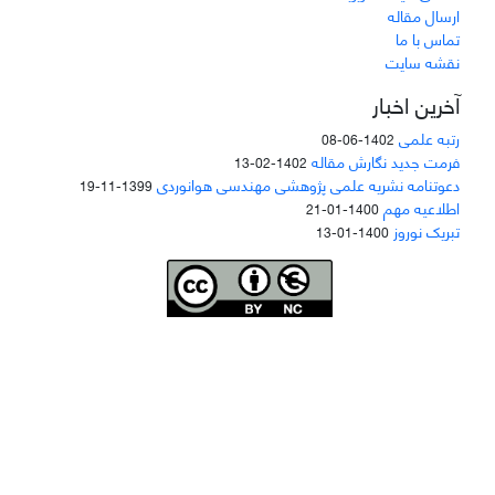
ارسال مقاله
تماس با ما
نقشه سایت
آخرین اخبار
رتبه علمی
1402-06-08
فرمت جدید نگارش مقاله
1402-02-13
دعوتنامه نشریه علمی پژوهشی مهندسی هوانوردی
1399-11-19
اطلاعیه مهم
1400-01-21
تبریک نوروز
1400-01-13
Joae is licensed und
er a
Creative Commons Attribution-NonCommercial 4.0
International (CC BY-NC 4.0)
دسترسی به مقاله‌های "نشریه علمی مهندسی هوانوردی" آزاد است