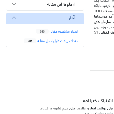
ارجاع به این مقاله
، کیفیت ارائه
اخصه
TOPSIS
مد هواپیماها
آمار
نین نتایج نشان داد به طور کلی در چک های تعمیراتی 300 ساعته عملکرد سازمان های
ره در حوزه برون
تعداد مشاهده مقاله
سپاری و مباحث چک های تعمیراتی هواپیماها در شرکت هواپیمایی ایران ایرتور و سایر شرکت های مشابه آن می باشد که با توجه به محدودیت های تحقیق نمونه انتخابی 51
343
تعداد دریافت فایل اصل مقاله
281
اشتراک خبرنامه
برای دریافت اخبار و اطلاعیه های مهم نشریه در خبرنامه
نشریه مشترک شوید.