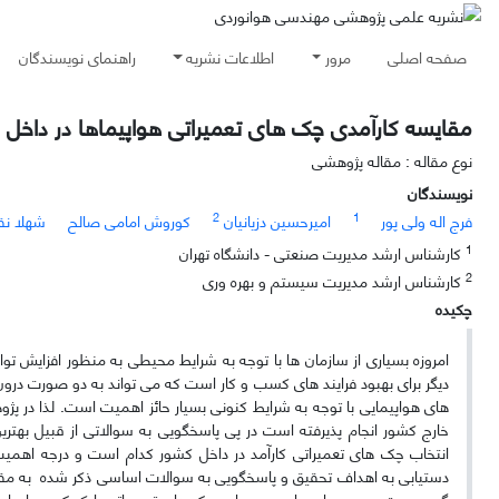
صفحه اصلی
مرور
اطلاعات نشریه
راهنمای نویسندگان
مقایسه کارآمدی چک های تعمیراتی هواپیماها در داخل و
نوع مقاله : مقاله پژوهشی
نویسندگان
2
1
فرج اله ولی پور
امیرحسین دزیانیان
کوروش امامی صالح
شهلا نق
1
کارشناس ارشد مدیریت صنعتی - دانشگاه تهران
2
کارشناس ارشد مدیریت سیستم و بهره وری
چکیده
امروزه بسیاری از سازمان ها با توجه به شرایط محیطی به منظور افزایش توان
دیگر برای بهبود فرایند های کسب و کار است که می تواند به دو صورت درون مر
های هواپیمایی با توجه به شرایط کنونی بسیار حائز اهمیت است. لذا در پژ
خارج کشور انجام پذیرفته است در پی پاسخگویی به سوالاتی از قبیل به
انتخاب چک های تعمیراتی کارآمد در داخل کشور کدام است و درجه اهمیت 
دستیابی به اهداف تحقیق و پاسخگویی به سوالات اساسی ذکر شده به مقایسه
گیری جهت درون سپاری یا برون سپاری چک های تعمیراتی با کمک معیارهای 