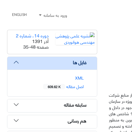
ورود به سامانه
ENGLISH
دوره 14، شماره 2
آذر 1391
صفحه
35-48
فایل ها
XML
اصل مقاله
609.62 K
از منابع شرکت
یژه در سازمان
سابقه مقاله
جود در داخل و
ست؟ شاخص های
رین به منظور
هم رسانی
اخته و تصمیم
ای انتخاب چک