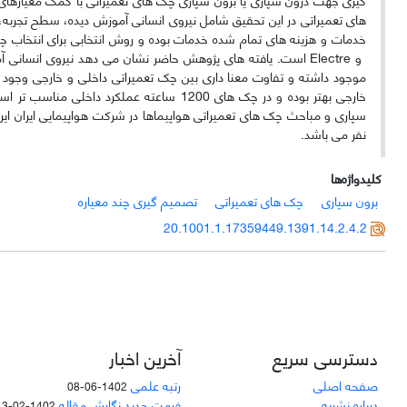
های تعمیراتی در این تحقیق شامل نیروی انسانی آموزش دیده، سطح تجربه، می
خدمات و هزینه های تمام شده خدمات بوده و روش انتخابی برای انتخاب 
و
Electre
است. یافته های پژوهش حاضر نشان می دهد نیروی انسانی آموزش
خارجی بهتر بوده و در چک های 1200 ساعته عم
نفر می باشد.
کلیدواژه‌ها
برون سپاری
چک های تعمیراتی
تصمیم گیری چند معیاره
20.1001.1.17359449.1391.14.2.4.2
دسترسی سریع
آخرین اخبار
صفحه اصلی
رتبه علمی
1402-06-08
درباره نشریه
فرمت جدید نگارش مقاله
1402-02-13