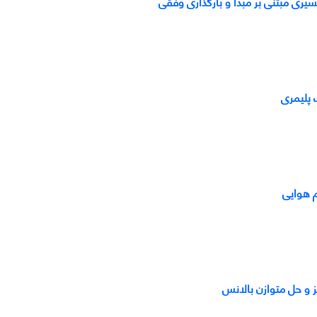
یری مبتنی بر مبدأ و بارگذاری وفقی
 پلیمری
م هوایی
ز و حل متوازن بالانس