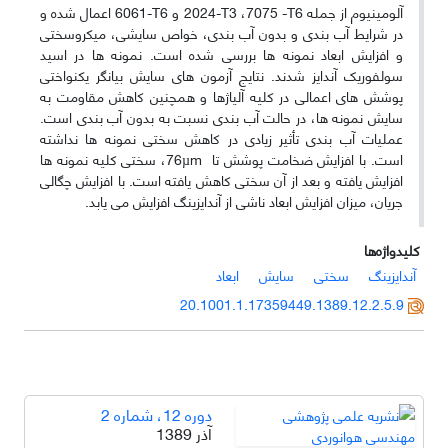
آلومینیوم از جمله
T6
- 7075،
T3
-2024 و
T6
-6061 اعمال شده و
در شرایط آب­ بندی و بدون آب­ بندی، خواص سایشی، میکروسختی
و افزایش ابعاد نمونه­ ها بررسی شده است. نمونه­ ها در اسید
سولفوریک آندایز شدند. نتایج آزمون­ های سایش بیانگر یکنواختی
پوشش ­های اعمالی در کلیه آلیاژها و همچنین کاهش مقاومت به
سایش نمونه ­ها، در حالت آب­ بندی نسبت به بدون آب­ بندی است.
عملیات آب ­بندی تأثیر زیادی در کاهش سختی نمونه­ ها نداشته
است. با افزایش ضخامت پوشش تا
µm
76، سختی کلیه نمونه ­ها
افزایش یافته و بعد از آن سختی کاهش یافته است. با افزایش چگالی
جریان، میزان افزایش ابعاد ناشی از آندایزینگ افزایش می ­یابد.
کلیدواژه‌ها
آندایزینگ
سختی
سایش
ابعاد
20.1001.1.17359449.1389.12.2.5.9
دوره 12، شماره 2
آذر 1389