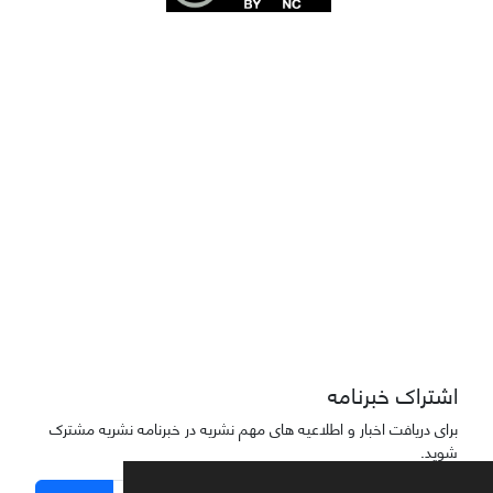
Joae is licensed und
er a
Creative Commons Attribution-NonCommercial 4.0
International (CC BY-NC 4.0)
دسترسی به مقاله‌های "نشریه علمی مهندسی هوانوردی" آزاد است
اشتراک خبرنامه
برای دریافت اخبار و اطلاعیه های مهم نشریه در خبرنامه نشریه مشترک
شوید.