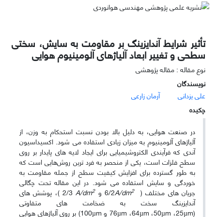
تأثیر شرایط آندایزینگ بر مقاومت به سایش، سختی
سطحی و تغییر ابعاد آلیاژهای آلومینیوم هوایی
نوع مقاله : مقاله پژوهشی
نویسندگان
علی یزدانی
آرمان زارعی
چکیده
در صنعت هوایی، به دلیل بالا بودن نسبت استحکام به وزن، از
آلیاژهای آلومینیوم به میزان زیادی استفاده می­ شود. اکسیداسیون
آندی که فرآیندی الکتروشیمیایی برای ایجاد لایه­ های پایدار بر روی
سطح فلزات است، یکی از منحصر به ­فرد ترین روش
هایی است که
به ­طور گسترده برای افزایش کیفیت سطح از جمله مقاومت به
خوردگی و سایش استفاده می ­شود. در این مقاله تحت چگالی
2
2
جریان­ های مختلف (
A/dm
6/2 و
A/dm
2/3 )، پوشش­ های
آندایزینگ سخت به ضخامت­ های متفاوتی
(
µm
25،
µm
50،
µm
64،
µm
76 و
µm
100) بر روی آلیاژهای هوایی