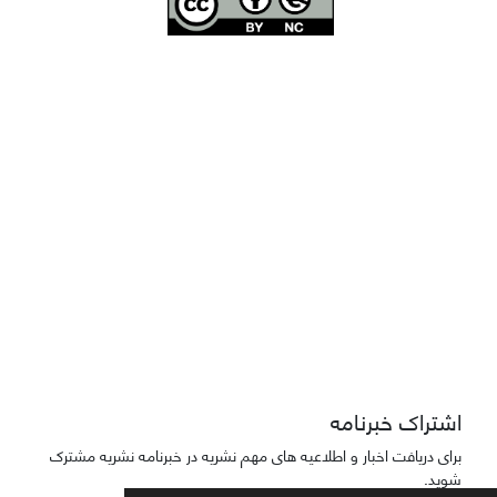
Joae is licensed und
er a
Creative Commons Attribution-NonCommercial 4.0
International (CC BY-NC 4.0)
دسترسی به مقاله‌های "نشریه علمی مهندسی هوانوردی" آزاد است
اشتراک خبرنامه
برای دریافت اخبار و اطلاعیه های مهم نشریه در خبرنامه نشریه مشترک
شوید.