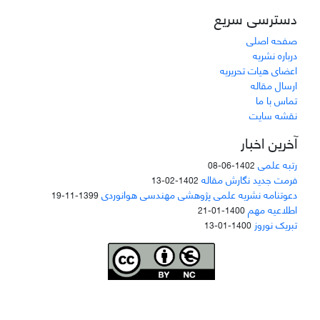
دسترسی سریع
صفحه اصلی
درباره نشریه
اعضای هیات تحریریه
ارسال مقاله
تماس با ما
نقشه سایت
آخرین اخبار
رتبه علمی
1402-06-08
فرمت جدید نگارش مقاله
1402-02-13
دعوتنامه نشریه علمی پژوهشی مهندسی هوانوردی
1399-11-19
اطلاعیه مهم
1400-01-21
تبریک نوروز
1400-01-13
Joae is licensed und
er a
Creative Commons Attribution-NonCommercial 4.0
International (CC BY-NC 4.0)