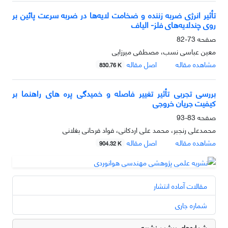
تأثیر انرژی ضربه زننده و ضخامت لایه‌ها در ضربه سرعت پائین بر
روی چندلایه‌های فلز- الیاف
صفحه
73-82
معین عباسی نسب، مصطفی میرزایی
مشاهده مقاله
اصل مقاله
830.76 K
بررسی تجربی تأثیر تغییر فاصله و خمیدگی پره های راهنما بر
کیفیت جریان خروجی
صفحه
83-93
محمدعلی رنجبر، محمد علی اردکانی، فواد فرحانی بغلانی
مشاهده مقاله
اصل مقاله
904.32 K
مقالات آماده انتشار
شماره جاری
شماره‌های پیشین نشریه