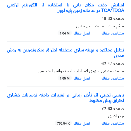
افزایش دقت مکان یابی با استفاده از الگوریتم ترکیبی
TOA/TDOA در سامانه زمین پایه لورن
صفحه
33-46
میثم بیات، محمدحسین مدنی
مشاهده مقاله
اصل مقاله
1.04 M
تحلیل عملکرد و بهینه سازی محفظه احتراق میکروتوربین به روش
عددی
صفحه
47-62
محمد صدیقی، مهدی اغنیا، انور احمدخواه، ولید نیسی
مشاهده مقاله
اصل مقاله
1.85 M
بررسی تجربی اثر تأخیر زمانی بر تغییرات دامنه نوسانات فشاری
احتراق پیش مخلوط
صفحه
63-72
نوذر اکبری
مشاهده مقاله
اصل مقاله
783.54 K