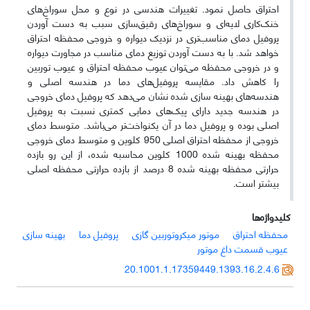
احتراق حاصل نمود. تغییرات هندسی در نوع و محل سوراخ
های
خنک
کاری لایه
ای و سوراخ
های رقیق
سازی سبب به­ دست آوردن
پروفیل دمای مناسب
تری در نزدیک دیواره و خروجی محفظه احتراق
خواهد شد. با به­ دست آوردن توزیع دمای مناسب در مجاورت دیواره
و در خروجی محفظه می
توان عیوب محفظه احتراق و عیوب توربین
را کاهش داد. مقایسه پروفیل
های دما در هندسه اصلی و
هندسه
های بهینه سازی شده نشان می
دهد که پروفیل دمای خروجی
در هندسه جدید دارای پیک
های دمایی کمتری نسبت به پروفیل
اصلی بوده و پروفیل دما در آن یکنواخت
تر می
باشد. متوسط دمای
خروجی از محفظه احتراق اصلی 950 کلوین و متوسط دمای خروجی
محفظه بهینه شده 1000 کلوین محاسبه شده، از این رو بازده
حرارتی محفظه بهینه شده 8 درصد از بازده حرارتی محفظه اصلی
بیشتر است.
کلیدواژه‌ها
محفظه احتراق
موتور میکروتوربین گازی
پروفیل دما
بهینه سازی
عیوب قسمت داغ موتور
20.1001.1.17359449.1393.16.2.4.6