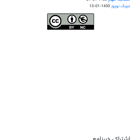
تبریک نوروز
1400-01-13
Joae is licensed und
er a
Creative Commons Attribution-NonCommercial 4.0
International (CC BY-NC 4.0)
دسترسی به مقاله‌های "نشریه علمی مهندسی هوانوردی" آزاد است
اشتراک خبرنامه