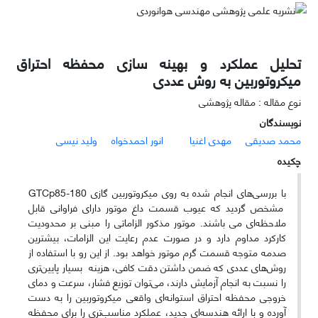
تحلیل عملکرد و بهینه سازی محفظه احتراق
میکروتوربین به روش عددی
نوع مقاله : مقاله پژوهشی
نویسندگان
محمد صدیقی
مهدی اغنیا
انور احمدخواه
ولید نیسی
چکیده
با بررسی
های انجام شده به روی میکروتوربین گازی 180-85
GTCp
مشخص گردید که عیوب قسمت داغ موتور دارای فراوانی قابل
ملاحظه
ای می­ باشند. موتور مذکور الزاماتی را مبنی بر محدودیت
کارکرد مداوم دارد و در صورت عدم رعایت این الزامات، بیشترین
صدمه متوجه قسمت گرم موتور خواهد بود. از این رو با استفاده از
روش
های عددی که ضمن داشتن دقت کافی، هزینه
بسیار پایین
تری
را نسبت به انجام آزمایش دارند، می
توان توزیع فشار، سرعت و دمای
خروجی محفظه احتراق استوانه
ای واقعی میکروتوربین را به ­دست
آورده و با ارائه هندسه
ای جدید، عملکرد مناسب
تری را برای محفظه