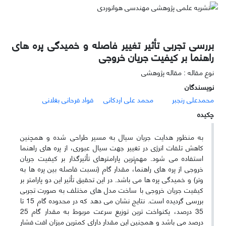
بررسی تجربی تأثیر تغییر فاصله و خمیدگی پره های
راهنما بر کیفیت جریان خروجی
نوع مقاله : مقاله پژوهشی
نویسندگان
محمدعلی رنجبر
محمد علی اردکانی
فواد فرحانی بغلانی
چکیده
به­
منظور هدایت جریان سیال به مسیر طراحی شده و هم­چنین
کاهش تلفات انرژی در تغییر جهت سیال عبوری، از پره­ های راهنما
استفاده می­ شود.
مهم
ترین پارامترهای تأ
ثیرگذار بر کیفیت جریان
خروجی از پره ­های راهنما، مقدار
گام
(نسبت فاصله بین پره­ ها به
وتر) و خمیدگی پره­ ها می باشد. در این تحقیق تأثیر این دو پارامتر بر
کیفیت جریان خروجی با ساخت مدل­ های مختلف به صورت تجربی
بررسی گردیده است. نتایج نشان می ­دهد که در محدوده گام 15 تا
35 درصد، یکنواخت­ ترین توزیع سرعت مربوط به مقدار گام 25
درصد می­ باشد و هم­چنین این مقدار دارای کم­ترین میزان افت فشار