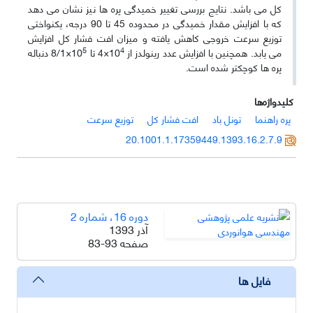
کل می­ باشد. نتایج بررسی تغییر خمیدگی پره ­ها نیز نشان می­ دهد
که با افزایش مقدار خمیدگی در محدوده 45 تا 90 درجه، یکنواختی
توزیع سرعت خروجی کاهش یافته و میزان افت فشار کل افزایش
5
4
می­ یابد. هم­چنین با افزایش عدد رینولدز از 10
×4 تا 10
×8/1 دنباله
پره ­ها کوچک­تر شده است.
کلیدواژه‌ها
پره راهنما
تونل باد
افت فشار کل
توزیع سرعت
20.1001.1.17359449.1393.16.2.7.9
دوره 16، شماره 2
آذر 1393
صفحه
83-93
فایل ها