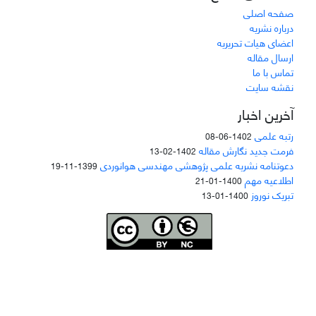
صفحه اصلی
درباره نشریه
اعضای هیات تحریریه
ارسال مقاله
تماس با ما
نقشه سایت
آخرین اخبار
رتبه علمی
1402-06-08
فرمت جدید نگارش مقاله
1402-02-13
دعوتنامه نشریه علمی پژوهشی مهندسی هوانوردی
1399-11-19
اطلاعیه مهم
1400-01-21
تبریک نوروز
1400-01-13
Joae is licensed und
er a
Creative Commons Attribution-NonCommercial 4.0
International (CC BY-NC 4.0)