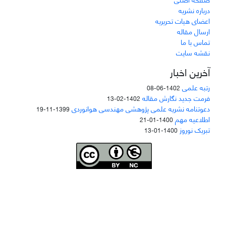
درباره نشریه
اعضای هیات تحریریه
ارسال مقاله
تماس با ما
نقشه سایت
آخرین اخبار
رتبه علمی
1402-06-08
فرمت جدید نگارش مقاله
1402-02-13
دعوتنامه نشریه علمی پژوهشی مهندسی هوانوردی
1399-11-19
اطلاعیه مهم
1400-01-21
تبریک نوروز
1400-01-13
Joae is licensed und
er a
Creative Commons Attribution-NonCommercial 4.0
International (CC BY-NC 4.0)