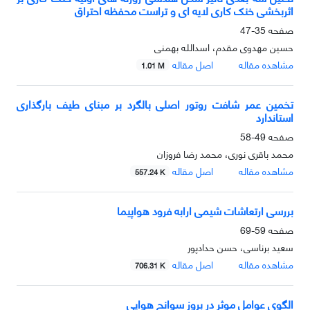
اثربخشی خنک کاری لایه ای و تراست محفظه احتراق
صفحه
35-47
حسین مهدوی مقدم، اسدالله بهمنی
مشاهده مقاله
اصل مقاله
1.01 M
تخمین عمر شافت روتور اصلی بالگرد بر مبنای طیف بارگذاری
استاندارد
صفحه
49-58
محمد باقری نوری، محمد رضا فروزان
مشاهده مقاله
اصل مقاله
557.24 K
بررسی ارتعاشات شیمی ارابه‌ فرود هواپیما
صفحه
59-69
سعید برناسی، حسن حداد‌پور
مشاهده مقاله
اصل مقاله
706.31 K
الگوی عوامل موثر در بروز سوانح هوایی