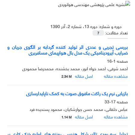
دوره و شماره:
دوره 13، شماره 2، آذر 1390
تعداد مقالات:
7
بررسی تجربی و عددی اثر تولید کننده گردابه بر الگوی جریان و
ضرایب آیرودینامیکی یک مدل بال هواپیمای مسافربری
صفحه
1-16
احمد شرفی، احمد خواه انور، محمد بخشنده، محمدرضا محمودی
مشاهده مقاله
اصل مقاله
2.34 M
بازیابی نرم یک راکت مافوق صوت به کمک ناپایدارسازی
صفحه
17-33
عباس خلقانی، محمد حسن جوارشکیان، محمود پسندیده فرد
مشاهده مقاله
اصل مقاله
1.14 M
تحلیل سه بعدی تاثیر شکل هندسی روزنه های اولیه خنک کاری بر