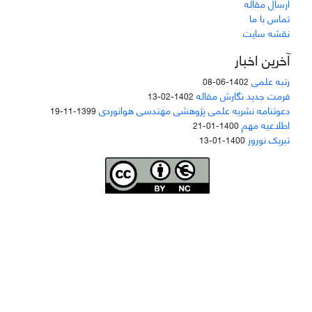
ارسال مقاله
تماس با ما
نقشه سایت
آخرین اخبار
رتبه علمی
1402-06-08
فرمت جدید نگارش مقاله
1402-02-13
دعوتنامه نشریه علمی پژوهشی مهندسی هوانوردی
1399-11-19
اطلاعیه مهم
1400-01-21
تبریک نوروز
1400-01-13
Joae is licensed und
er a
Creative Commons Attribution-NonCommercial 4.0
International (CC BY-NC 4.0)
دسترسی به مقاله‌های "نشریه علمی مهندسی هوانوردی" آزاد است