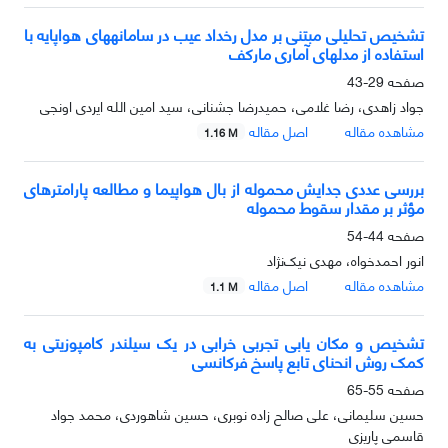
تشخیص تحلیلی مبتنی بر مدل رخداد عیب در سامانههای هواپایه با
استفاده از مدلهای آماری مارکف
صفحه
29-43
جواد زاهدی، رضا غلامی، حمیدرضا جشنانی، سید امین الله ایردی اونجی
مشاهده مقاله
اصل مقاله
1.16 M
بررسی عددی جدایش محموله از بال هواپیما و مطالعه پارامترهای
مؤثر بر مقدار سقوط محموله
صفحه
44-54
انور احمدخواه، مهدی نیک‌نژاد
مشاهده مقاله
اصل مقاله
1.1 M
تشخیص و مکان یابی تجربی خرابی در یک سیلندر کامپوزیتی به
کمک روش انحنای تابع پاسخ فرکانسی
صفحه
55-65
حسین سلیمانی، علی صالح زاده نوبری، حسین شاهوردی، محمد جواد
قاسمی پاریزی