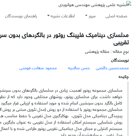
صفحه اصلی
مرور
اطلاعات نشریه
راهنمای نویسندگان
مدلسازی دینامیک فلپینگ روتور در بالگردهای بدون سر
تقریبی
نوع مقاله : مقاله پژوهشی
نویسندگان
محمدحسین خالصی
حسن سالاریه
محمود سعادت فومنی
چکیده
مدلسازی مجموعه روتور اهمیت زیادی در مدلسازی بالگردهای بدون سرنشین د
خواهد داشت. برای مدلسازی روتور، روش­های مختلفی وجود دارد که از نظر 
کامل بالگرد بدون سرنشین انجام شده و مورد استفاده و ارزیابی قرار می­گیرد
مدلسازی مجموعه روتور با استفاده از دو روش (مدل تئوری مبتنی بر روش المان پره و مدل تقریب
پیچیدگی دینامیکی مدل تئوری، به­کارگیری مدل تقریبی با حفظ مناسب همخو
روش­ شناسایی سیستم امکان استفاده از مدل تقریبی به عنوان جایگزین مدل
سیستم کنترلی بر مبنای مدل دینامیکی تقریبی روتور طراحی شده و با اعمال مو
مدل تقریبی و ساده­شده آن وجود دارد.