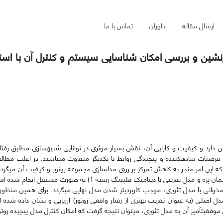
ارسال مقاله
داوران
تماس با ما
نشین و بررسی امکان شناسایی سیستم و کنترل آن با استف
ارد و کیفیت و کارایی آن، نقش بسیار موثری در توانایی شبیه­سازیِ مطابق رفتار 
فرضیات ساده­کننده و پیچیدگی روابط با یکدیگر متفاوت می­باشند.
در اغلب مطال
 که این امر منجر به کاهش تمرکز بر روی مدلسازی مجموعه روتور و کیفیت آن می­گردد.
ی با دینامیک فلپینگ رسته 1) به صورت مستقل انجام شده است.
انی با مدل تئوری، موجب کاربردی­تر شدن مدل نهایی می­گردد. برای همین منظور، ب
 اصلی (به عنوان تقریب بهتری از رفتار واقعی روتور) ارزیابی و نشان داده شده ا
فقیت­آمیز آن به مدل تئوری، می­توان نتیجه گرفت که امکان کنترل مدل پیچیده روتور 