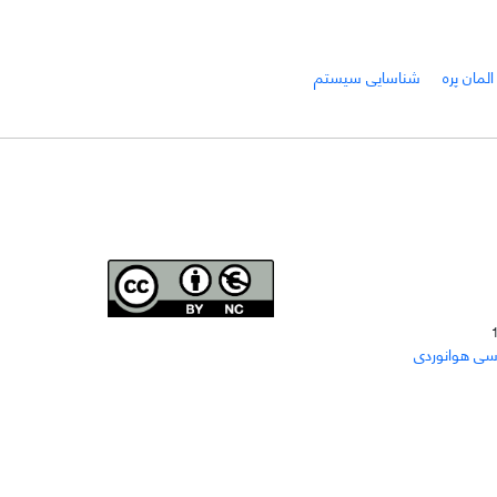
المان پره
شناسایی سیستم
Joae is licensed und
er a
Creative Commons Attribution-
سی هوانوردی
NonCommercial 4.0 International (CC BY-NC 4.0)
دسترسی به مقاله‌های "نشریه علمی مهندسی هوانوردی"