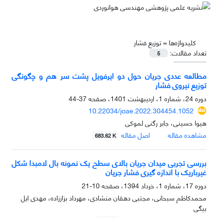
کلیدواژه‌ها =
توزیع فشار
تعداد مقالات:
5
مطالعه عددی جریان حول دو ایرفویل پشت سر هم و چگونگی
توزیع نیروی فشار
دوره 24، شماره 1، اردیبهشت 1401، صفحه
37-44
10.22034/joae.2022.304454.1052
هیوا حسینی، جابر رگنی لموکی
مشاهده مقاله
اصل مقاله
683.62 K
بررسی تجربی میدان جریان بالای سطح یک نمونه بال لامبدا شکل
غیرباریک با اندازه گیری فشار جریان
دوره 17، شماره 1، خرداد 1394، صفحه
10-21
محمدکاظم سبحانی، مجتبی دهقان منشادی، مهرداد بزاززاده، مهدی ایل
بیگی