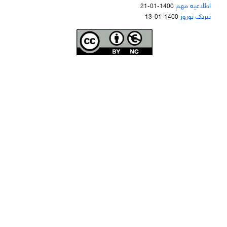
اطلاعیه مهم
1400-01-21
تبریک نوروز
1400-01-13
Joae is licensed und
er a
Creative Commons Attribution-NonCommercial 4.0
International (CC BY-NC 4.0)
دسترسی به مقاله‌های "نشریه علمی مهندسی هوانوردی" آزاد است