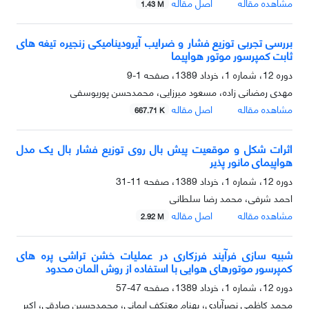
مشاهده مقاله
اصل مقاله
1.43 M
بررسی تجربی توزیع فشار و ضرایب آیرودینامیکی زنجیره تیغه های
ثابت کمپرسور موتور هواپیما
دوره 12، شماره 1، خرداد 1389، صفحه
1-9
مهدی رمضانی زاده، مسعود میرزایی، محمدحسن پوریوسفی
مشاهده مقاله
اصل مقاله
667.71 K
اثرات شکل و موقعیت پیش بال روی توزیع فشار بال یک مدل
هواپیمای مانور پذیر
دوره 12، شماره 1، خرداد 1389، صفحه
11-31
احمد شرفی، محمد رضا سلطانی
مشاهده مقاله
اصل مقاله
2.92 M
شبیه ­سازی فرآیند فرزکاری در عملیات خشن ­تراشی پره ­های
کمپرسور موتورهای هوایی با استفاده از روش المان محدود
دوره 12، شماره 1، خرداد 1389، صفحه
47-57
محمد کاظمی نصرآبادی، بهنام معتکف ایمانی، محمدحسین صادقی، اکبر