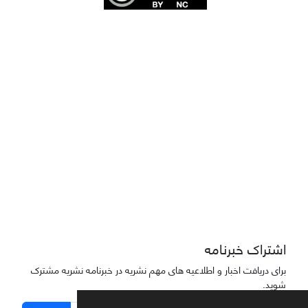
Joae is licensed und
er a
Creative Commons Attribution-NonCommercial 4.0
International (CC BY-NC 4.0)
دسترسی به مقاله‌های "نشریه علمی مهندسی هوانوردی" آزاد است
اشتراک خبرنامه
برای دریافت اخبار و اطلاعیه های مهم نشریه در خبرنامه نشریه مشترک
شوید.