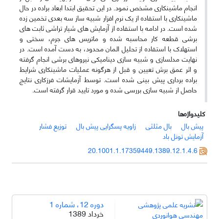
انجام ماشینکاری مشخص نمود. در این تحقیق ابتدا ابعاد براده در حال
ماشینکاری با استفاده از یک نرم افزار شبیه­ ساز سه بعدی تخمین زده
شده است. در ادامه با استفاده از آزمایش­ های شیار تراشی ثابت­ های
برشی قطعه کار محاسبه شده و ماتریس­ های جرم، سختی و
استهلاک با استفاده از تحلیل المان محدود، به­ دست آمده است. در
نهایت مدلسازی و شبیه ­سازی دینامیکی نیروهای برشی انجام گرفته
و اثر عمق برش تعیین و قبل از هرگونه عملیات ماشینکاری شرایط
براده برداری پیش بینی شده است. توسط آزمایشات فرزکاری نتایج
حاصل از شبیه­ سازی بررسی شده و مورد تایید قرار گرفته است.
کلیدواژه‌ها
پیش بال
بال مثلثی
زاویه پسگرایی پیش بال
توزیع فشار
آزمایش تونل باد
20.1001.1.17359449.1389.12.1.4.6
دوره 12، شماره 1
خرداد 1389