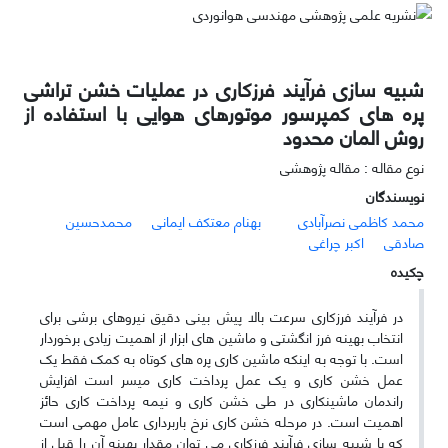
شبیه ­سازی فرآیند فرزکاری در عملیات خشن ­تراشی
پره ­های کمپرسور موتورهای هوایی با استفاده از
روش المان محدود
نوع مقاله : مقاله پژوهشی
نویسندگان
محمد کاظمی نصرآبادی
بهنام معتکف ایمانی
محمدحسین
صادقی
اکبر چراغی
چکیده
در فرآیند فرزکاری سرعت بالا پیش­ بینی دقیق نیروهای برشی برای
انتخاب بهینه فرز انگشتی و ماشین­ های ابزار از اهمیت زیادی برخوردار
است. با توجه به اینکه ماشین کاری پره­ های کوتاه به کمک فقط یک
عمل خشن­ کاری و یک عمل پرداخت کاری میسر است افزایش
راندمان ماشینکاری در طی خشن­ کاری و نیمه پرداخت­ کاری حائز
اهمیت است. در مرحله خشن ­کاری نرخ باربرداری عامل مهمی است
که با شبیه­ سازی فرآیند فرزکاری می­ توان مقدار بهینه آن را قبل از