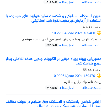
مشاهده مقاله
اصل مقاله
1013.34 K
تعیین استحکام استاتیکی و شکست سازه هواپیماهای فرسوده با
استفاده از آزمایش غیرمخرب نفوذ شبه استاتیکی
صفحه
33-43
10.22034/joae.2021.139469
حمیدرضا زارعی، رضا سرخوش، امین فرخ آبادی، حمید مرشدی
مشاهده مقاله
اصل مقاله
652.64 K
مسیریابی بهینه پهپاد مبتنی بر الگوریتم چندین هدفه تکاملی بردار
مرجع هدایت شده
صفحه
44-55
10.22034/joae.2021.139470
پژمان غلام نژاد، جلیل مظلوم
مشاهده مقاله
اصل مقاله
747.83 K
ارزیابی خواص پلاستیک و الاستیک ورق منیزیم در جهات مختلف
نورد با استفاده از همبستگی تصاویر دیجیتال