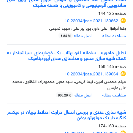
ساندویچی آلومینیومی و کامپوزیتی با هسته مشبک
صفحه
125-144
10.22034/joae.2021.139662
رضا آذرافزا، علی داور، پویا پیر علی، مجید قدیمی
مشاهده مقاله
اصل مقاله
1.34 M
تحلیل ماموریت سامانه لغو پرتاب یک فضاپیمای سرنشیندار به
کمک شبیه سازی مسیر و مدلسازی عددی آیرودینامیک
صفحه
145-159
10.22034/joae.2021.139664
میثم محمدی امین، نیما کریمی، سید معین محمودزاده انتظاری، محمد
علی فارسی
مشاهده مقاله
اصل مقاله
965.29 K
شبیه سازی عددی و بررسی انتقال حرارت اختلاط جریان در میکسر
کنگره دار یک موتورتوربوفن
صفحه
160-174
10.22034/joae.2021.139665