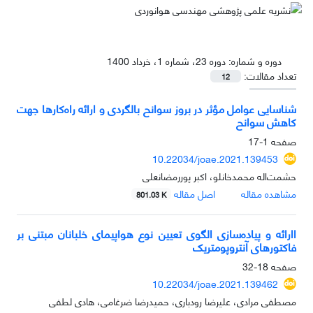
دوره و شماره:
دوره 23، شماره 1، خرداد 1400
تعداد مقالات:
12
شناسایی عوامل مؤثر در بروز سوانح بالگردی و ارائه راه‌کارها جهت
کاهش سوانح
صفحه
1-17
10.22034/joae.2021.139453
حشمت‌اله محمدخانلو، اکبر پوررمضانعلی
مشاهده مقاله
اصل مقاله
801.03 K
اارائه و پیاده‌سازی الگوی تعیین نوع هواپیمای خلبانان مبتنی بر
فاکتورهای آنتروپومتریک
صفحه
18-32
10.22034/joae.2021.139462
مصطفی مرادی، علیرضا رودباری، حمیدرضا ضرغامی، هادی لطفی