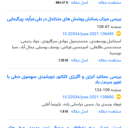
مشاهده مقاله
اصل مقاله
884.47 K
بررسی میزان رسانش پوشش های متخلخل در طی فرآیند پیرگرمایی
صفحه
97-108
10.22034/joae.2021.139485
اسماعیل پورسعیدی، محمدرسول جوادی سیگارودی، جواد رحیمی،
محمدحسن طالقانی، امیرحسین فرتاش، یوسف یوسفی جمال آباد، صبا
نورسینا
مشاهده مقاله
اصل مقاله
1.33 M
بررسی عملکرد انرژی و اگزرژی کلکتور خورشیدی سهموی خطی با
تغییر سرعت باد
صفحه
109-124
10.22034/joae.2021.139660
فرهاد وحیدی نیا، حسین خراسانی زاده، علیرضا آقایی
مشاهده مقاله
اصل مقاله
1.8 M
تست خمش سه نقطه‌ای و مودال تجربی-عددی ورق های