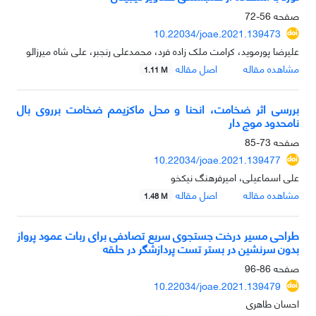
صفحه
56-72
10.22034/joae.2021.139473
علیرضا پورموید، کرامت ملک زاده فرد، محمدعلی رنجبر، علی شاه میرزالو
مشاهده مقاله
اصل مقاله
1.11 M
بررسی اثر ضخامت، انحنا و محل ماکزیمم ضخامت برروی بال
نامحدود موج دار
صفحه
73-85
10.22034/joae.2021.139477
علی اسماعیلی، امیرفرهنگ نیکخو
مشاهده مقاله
اصل مقاله
1.48 M
طراحی مسیر درخت جستجوی سریع تصادفی برای ربات عمود پرواز
بدون سرنشین در بستر تست پردازشگر در حلقه
صفحه
86-96
10.22034/joae.2021.139479
احسان طاهری