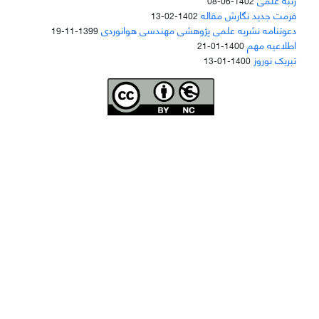
1402-06-08
فرمت جدید نگارش مقاله
1402-02-13
دعوتنامه نشریه علمی پژوهشی مهندسی هوانوردی
1399-11-19
اطلاعیه مهم
1400-01-21
تبریک نوروز
1400-01-13
Joae is licensed und
er a
Creative Commons Attribution-NonCommercial 4.0
International (CC BY-NC 4.0)
دسترسی به مقاله‌های "نشریه علمی مهندسی هوانوردی" آزاد است