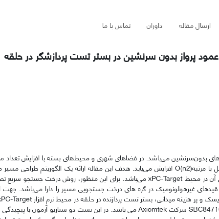
ارسال مقاله
داوران
تماس با ما
د پرواز بدون سرنشین در بستر تست پردازشگر در حلقه
ت‌های بدون‌سرنشین می‌باشد. در فضاهای شهری و محیط‌های بسته با افزایش تعداد م
پیرامونی، پیچیدگی محاسباتی مورد نیاز برای الگوریتم‌های طراحی مسیر کامل با مرتبهO(n2) افزایش می‌یابد. هدف این مقاله ارائه یک الگوری
برداری تصادفی برای یک ربات عمود پرواز بدون‌سرنشین و تست زمان واقعی آن در محیط xPC-Target می‌باشد. برای این منظور، روش 
ل قیدهای غیرهولونومیک در گره ‌های درخت جستجویی مسیر را دارا می‌باشد. جهت ا
گرفته شده است. پردازنده هدف مد نظر در این تست، تکبرد صنعتی مدل SBC84710 شرکت Axiomtek می باشد. در این تست دو سناری
هادی جهت طراحی مسیر برای ربات عمود پرواز مد نظر با بهرگیری از ماهیت تصادفی