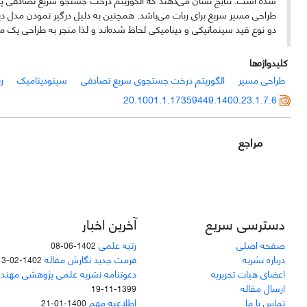
طراحی مسیر سریع برای ربات می‌باشد. همچنین به دلیل درگیر نمودن مدل د
دو نوع قید سینماتیکی و دینامیکی لحاظ شده‌اند و لذا منجر به طراحی یک 
کلیدواژه‌ها
طراحی مسیر
الگوریتم درخت جستجوی سریع تصادفی
سینودینامیک
ر
20.1001.1.17359449.1400.23.1.7.6
مراجع
دسترسی سریع
آخرین اخبار
صفحه اصلی
رتبه علمی
1402-06-08
درباره نشریه
فرمت جدید نگارش مقاله
1402-02-13
اعضای هیات تحریریه
دعوتنامه نشریه علمی پژوهشی مهند
ارسال مقاله
1399-11-19
تماس با ما
اطلاعیه مهم
1400-01-21