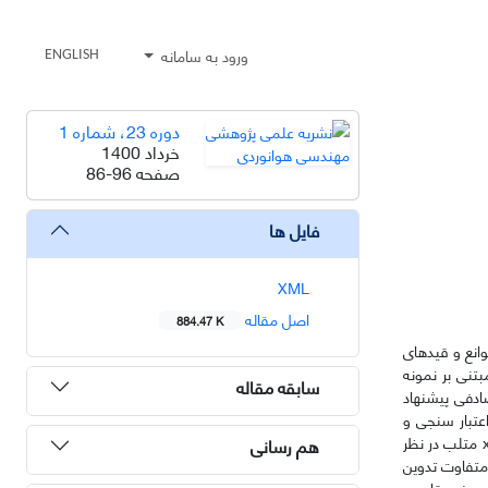
ورود به سامانه
ENGLISH
دوره 23، شماره 1
خرداد 1400
صفحه
86-96
فایل ها
XML
اصل مقاله
884.47 K
وانع و قیدهای
تم طراحی مسیر مبتنی بر نمونه
سابقه مقاله
درخت جستجو سریع تصادفی پیشنهاد
عتبار سنجی و
اعتبار بخشی به الگوریتم طراحی مسیر پیشنهادی پیش از انجام تست‌های پر ریسک و پر هزینه میدانی، بستر تست پردازنده در حلقه در محیط نرم افزار xPC-Target متلب در نظر
هم رسانی
و آزمون با پیچیدگی متفاوت تدوین
 خود قادر به