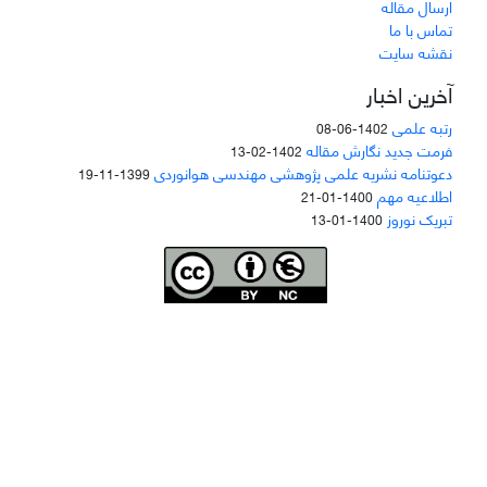
ارسال مقاله
تماس با ما
نقشه سایت
آخرین اخبار
رتبه علمی
1402-06-08
فرمت جدید نگارش مقاله
1402-02-13
دعوتنامه نشریه علمی پژوهشی مهندسی هوانوردی
1399-11-19
اطلاعیه مهم
1400-01-21
تبریک نوروز
1400-01-13
Joae is licensed und
er a
Creative Commons Attribution-NonCommercial 4.0
International (CC BY-NC 4.0)
دسترسی به مقاله‌های "نشریه علمی مهندسی هوانوردی" آزاد است