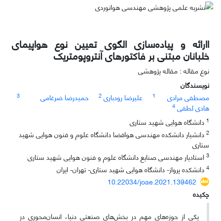
اارائه و پیاده‌سازی الگوی تعیین نوع هواپیمای
خلبانان مبتنی بر فاکتورهای آنتروپومتریک
نوع مقاله : مقاله پژوهشی
نویسندگان
3
2
1
مصطفی مرادی
علیرضا رودباری
حمیدرضا ضرغامی
4
هادی لطفی
1
دانشگاه هوایی شهید ستاری
2
دانشیار دانشکده مهندسی هوافضا دانشگاه علوم و فنون هوایی شهید
ستاری
3
استادیار مهندسی صنایع دانشگاه علوم و فنون هوایی شهید ستاری
4
دانشکده پرواز- دانشگاه هوایی شهید ستاری- تهران- ایران
10.22034/joae.2021.139462
چکیده
یکی از حوزه‌های مهم در بخش‌های صنعتی دنیا، انسان‌محوری در