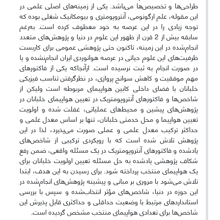
طراحی‌ها و تخصیص‌ها می‌باشد. یکی از زمینه‌های اصلی علمی در
این مقوله، علم ارگونومی، آنتروپومتری و بیومکانیک شغلی بوده که
توجه زیادی را در این عرصه به خود معطوف کرده است. به‌رغم
سابقه بیش از 2 قرن از ظهور این علوم در دنیا و پژوهش‌های متعدد
انجام‌شده در این زمینه، تاکنون حتی پژوهشی عمومی برای کاربست
ظرفیت‌های این علوم حیاتی در عرصه هوانوردی ایران انجام‌نشده و یا
در صورت انجام به ثبت نرسیده است. ازآنجاکه یکی از فاکتورهای
مهم موفقیت و کاهش سوانح پروازی، در نظرگرفتن تناسب فیزیکی
خلبانان با فضای داخلی کابین هواپیمای مربوطه است ولیکن از
شاخص‌ها و فاکتورهای آنتروپومتریک در تعیین هواپیمای خلبانان در
پژوهش‌های پیشین و محیط‌های عملیاتی، غفلت شده و اولویت
تعیین هواپیما و محل خدمتی خلبانان، تنها بر اساس معدل علمی و
حداکثر ترکیب معدل علمی و عملی صورت می‌پذیرد، لذا در این
پژوهش تلاش شده است که با رویکردی ترکیبی از شاخص‌های
یادشده و فاکتورهای آنتروپومتریک در یک مسئله واقعی، ضمن رفع
شکاف پژوهشی یادشده به حل مسئله تعیین اولویت خلبانان برای
یک هواپیمای منتخب پرداخته شود. برای رسیدن به این هدف، ابتدا
تلاش می‌شود با مروری بر مبانی و پیشینه پژوهش‌های انجام‌شده در
این حوزه در دنیا، شاخص‌های مؤثر انتخاب‌شده و سپس با بررسی
استانداردهای مرتبط با وضعیت حداقلی و حداکثری قابل پذیرش این
شاخص‌ها برای تعدادی هواپیمای منتخب مشخص گردیده است.