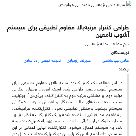
طراحی کنترلر مرتبه‌بالا مقاوم تطبیقی برای سیستم
آشوب نامعین
نوع مقاله : مقاله پژوهشی
نویسندگان
هادی جهانشاهی
علیرضا رودباری
نعیمه نجفی زاده ساری
چکیده
در این مقاله، یک کنترل‌کننده
مرتبه بالای
مقاوم تطبیقی برای
سیستم آشوب نامعین طراحی شده است. افزودن ترم­های انتگرالی
1
مرتبه دوم و مشتقی مرتبه دوم به کنترل‌کننده
پی‌آی‌دی
، به­ترتیب
سبب حذف خطاهای حالت ماندگار و افزایش سرعت همگرائی
سیستم می­شود. به‌منظور تطبیقی­ نمودن کنترل‌کننده طراحی­شده،
از مفاهیم مد لغزشی استفاده شده و یک کنترل‌کننده ناظر نیز به­
منظور جلوگیری از واگرائی حالات سیستم به­همراه کنترل‌کننده
مرتبه
بالا
، به سیستم اعمال می­شود. کنترل‌کننده نهایی اعمالی بر این
سیستم، حاصل­جمع تلاش کنترلی این دو کنترل‌کننده است. قابل ذکر