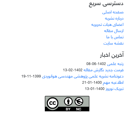
دسترسی سریع
صفحه اصلی
درباره نشریه
اعضای هیات تحریریه
ارسال مقاله
تماس با ما
نقشه سایت
آخرین اخبار
رتبه علمی
1402-06-08
فرمت جدید نگارش مقاله
1402-02-13
دعوتنامه نشریه علمی پژوهشی مهندسی هوانوردی
1399-11-19
اطلاعیه مهم
1400-01-21
تبریک نوروز
1400-01-13
Joae is licensed und
er a
Creative Commons Attribution-NonCommercial 4.0
International (CC BY-NC 4.0)