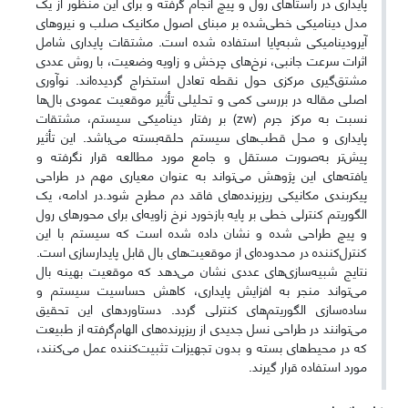
پایداری در راستاهای رول و پیچ انجام گرفته و برای این منظور از یک
مدل دینامیکی خطی‌شده بر مبنای اصول مکانیک صلب و نیروهای
آیرودینامیکی شبه‌پایا استفاده شده است. مشتقات پایداری شامل
اثرات سرعت جانبی، نرخ‌های چرخش و زاویه وضعیت، با روش عددی
مشتق‌گیری مرکزی حول نقطه تعادل استخراج گردیده‌اند. نوآوری
اصلی مقاله در بررسی کمی و تحلیلی تأثیر موقعیت عمودی بال‌ها
نسبت به مرکز جرم (zw) بر رفتار دینامیکی سیستم، مشتقات
پایداری و محل قطب‌های سیستم حلقه‌بسته می‌باشد. این تأثیر
پیش‌تر به‌صورت مستقل و جامع مورد مطالعه قرار نگرفته و
یافته‌های این پژوهش می‌تواند به عنوان معیاری مهم در طراحی
پیکربندی مکانیکی ریزپرنده‌های فاقد دم مطرح شود.در ادامه، یک
الگوریتم کنترلی خطی بر پایه بازخورد نرخ زاویه‌ای برای محورهای رول
و پیچ طراحی شده و نشان داده شده است که سیستم با این
کنترل‌کننده در محدوده‌ای از موقعیت‌های بال قابل پایدارسازی است.
نتایج شبیه‌سازی‌های عددی نشان می‌دهد که موقعیت بهینه بال
می‌تواند منجر به افزایش پایداری، کاهش حساسیت سیستم و
ساده‌سازی الگوریتم‌های کنترلی گردد. دستاوردهای این تحقیق
می‌توانند در طراحی نسل جدیدی از ریزپرنده‌های الهام‌گرفته از طبیعت
که در محیط‌های بسته و بدون تجهیزات تثبیت‌کننده عمل می‌کنند،
مورد استفاده قرار گیرند.