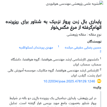
پایداری بال زدن پرواز نزدیک به شناور برای ریزپرنده
الهام‌گرفته از مرغ مگس‌خوار
نوع مقاله : مقاله پژوهشی
نویسندگان
1
حسین رضایی حقیقی میانده
مهدی پیرخندان لسکوکلایه
2
1
دانشجوی کارشناسی ارشد مهندسی هوافضا، گروه هوافضا، دانشگاه
سمنان، سمنان، ایران
2
کارشناس ارشد مهندسی هوافضا، گروه مکانیک، موسسه آموزش عالی
احرار رشت، گیلان، ایران
10.22034/joae.2025.478129.1246
چکیده
در این پژوهش، پایداری دینامیکی یک ریزپرنده بال‌زن دو باله در شرایط
پرواز شناور به‌صورت جامع مورد بررسی قرار گرفته است. تحلیل