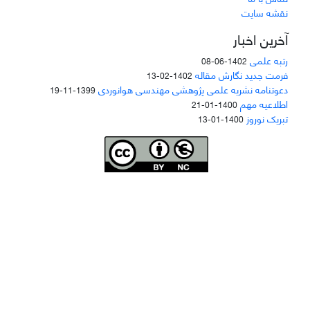
نقشه سایت
آخرین اخبار
رتبه علمی
1402-06-08
فرمت جدید نگارش مقاله
1402-02-13
دعوتنامه نشریه علمی پژوهشی مهندسی هوانوردی
1399-11-19
اطلاعیه مهم
1400-01-21
تبریک نوروز
1400-01-13
Joae is licensed und
er a
Creative Commons Attribution-NonCommercial 4.0
International (CC BY-NC 4.0)
دسترسی به مقاله‌های "نشریه علمی مهندسی هوانوردی" آزاد است