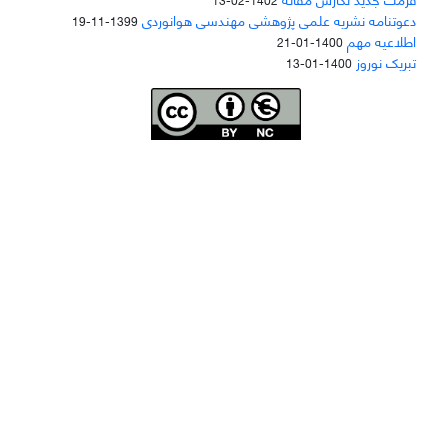
دعوتنامه نشریه علمی پژوهشی مهندسی هوانوردی
1399-11-19
اطلاعیه مهم
1400-01-21
تبریک نوروز
1400-01-13
Joae is licensed und
er a
Creative Commons Attribution-NonCommercial 4.0
International (CC BY-NC 4.0)
دسترسی به مقاله‌های "نشریه علمی مهندسی هوانوردی" آزاد است