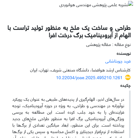
طراحی و ساخت یک ملخ به منظور تولید تراست با
الهام از آیرودینامیک برگ درخت افرا
نوع مقاله : مقاله پژوهشی
نویسنده
فرید چوبتاشانی
کارشناس ارشد هوافضا، دانشگاه صنعتی شریف، تهران، ایران
10.22034/joae.2025.495210.1261
چکیده
در سال‌های اخیر، الهام‌گیری از پدیده‌های طبیعی به عنوان یک رویکرد
نوآورانه در مهندسی و طراحی، به ویژه در حوزه آیرودینامیک، توجه
فزاینده‌ای را به خود جلب کرده است. این مطالعه به بررسی
ویژگی‌های آیرودینامیکی برگ افرا به منظور طراحی ملخ‌های جدید
پرداخته است. برای این منظور، ابعاد میانگین تعدادی از برگ‌ها با
استفاده از نرم‌افزار دیجیتایزر و اکسل محاسبه و سپس یکی از برگ‌ها
برای اسکن سه‌بعدی انتخاب شد تا ایرفویل‌هایی از مقاطع مختلف آن