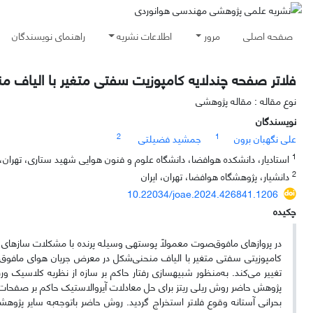
صفحه اصلی
مرور
اطلاعات نشریه
راهنمای نویسندگان
فلاتر صفحه چندلایه کامپوزیت سفتی متغیر با الیاف
نوع مقاله : مقاله پژوهشی
نویسندگان
2
1
علی نگهبان برون
جمشید فضیلتی
1
استادیار، دانشکده هوافضا، دانشگاه علوم و فنون هوایی شهید ستاری، تهران، ا
2
دانشیار، پژوهشگاه هوافضا، تهران، ایران
10.22034/joae.2024.426841.1206
چکیده
در پروازهای مافوق‌صوت معمولاً پوسته­ی وسیله پرنده با مشکلات سازه­ای و ن
کامپوزیتی سفتی متغیر با الیاف منحنی‌شکل در معرض جریان هوای مافو
تغییر می‌کند. به‌منظور شبیه­سازی رفتار حاکم بر سازه از نظریه کلاسیک و
پژوهش حاضر روش ریلی ریتز برای حل معادلات آیروالاستیک حاکم بر صفحات 
بحرانی آستانه وقوع فلاتر استخراج گردید. روش حاضر باتوجه‌به سایر پژوهش