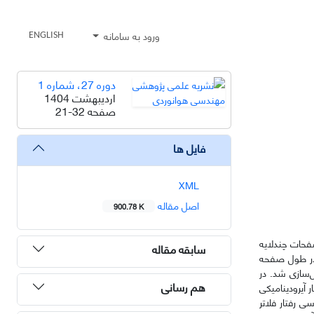
ورود به سامانه
ENGLISH
دوره 27، شماره 1
اردیبهشت 1404
صفحه
21-32
فایل ها
XML
اصل مقاله
900.78 K
صفحات چندلایه
سابقه مقاله
 در طول صفحه
ل‌سازی شد. در
هم رسانی
آیرودینامیکی
ی رفتار فلاتر