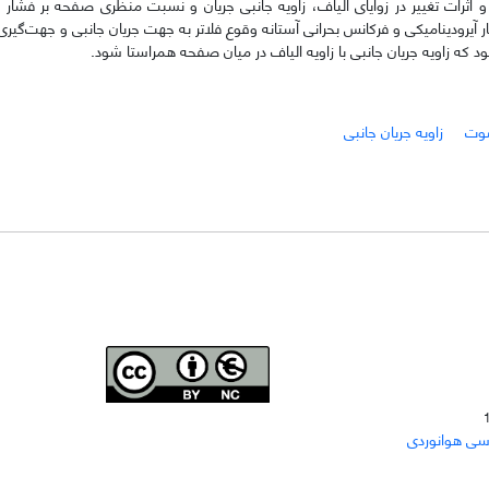
ثرات تغییر در زوایای الیاف، زاویه جانبی جریان و نسبت منظری صفحه بر فشار آی
ر آیرودینامیکی و فرکانس بحرانی آستانه وقوع فلاتر به جهت جریان جانبی و جهت‌گیری
 که زاویه جریان جانبی با زاویه الیاف در میان صفحه هم­راستا شود.
صوت
زاویه جریان جانبی
Joae is licensed und
er a
Creative Commons Attribution-
سی هوانوردی
NonCommercial 4.0 International (CC BY-NC 4.0)